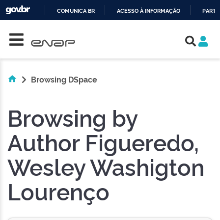
COMUNICA BR
ACESSO À INFORMAÇÃO
PARTI
Skip navigation
IR
PARA
O
CONTEÚDO
Browsing DSpace
Browsing by
Author Figueredo,
Wesley Washigton
Lourenço