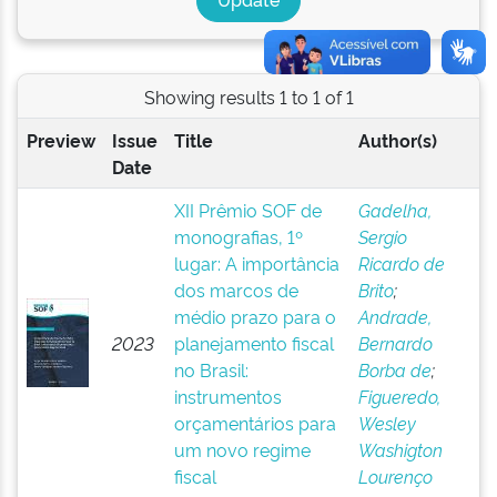
Showing results 1 to 1 of 1
Preview
Issue
Title
Author(s)
Date
XII Prêmio SOF de
Gadelha,
monografias, 1º
Sergio
lugar: A importância
Ricardo de
dos marcos de
Brito
;
médio prazo para o
Andrade,
2023
planejamento fiscal
Bernardo
no Brasil:
Borba de
;
instrumentos
Figueredo,
orçamentários para
Wesley
um novo regime
Washigton
fiscal
Lourenço