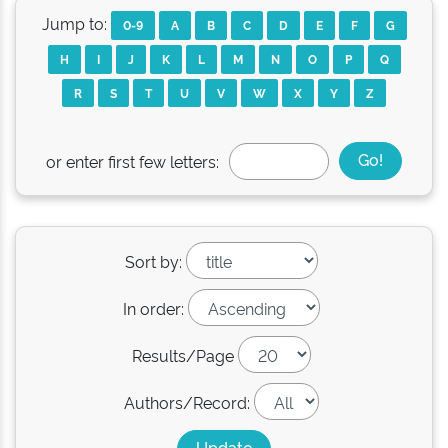
Jump to:
0-9
A
B
C
D
E
F
G
H
I
J
K
L
M
N
O
P
Q
R
S
T
U
V
W
X
Y
Z
or enter first few letters:
Sort by:
In order:
Results/Page
Authors/Record: