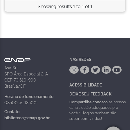
Showing results 1 to 1 of 1
NAS REDES
Asa Sul
SPO Área Especial 2-A
CEP 70.610-900
ACESSIBILIDADE
Brasília/DF
DEIXE SEU FEEDBACK
Horário de funcionamento
Compartilhe conosco
se nossos
08h00 às 18h00
canais estão adequados pra
Contato
você? Elogios também são
biblioteca@enap.gov.br
super bem vindos!