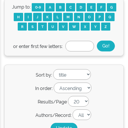
Jump to:
0-9
A
B
C
D
E
F
G
H
I
J
K
L
M
N
O
P
Q
R
S
T
U
V
W
X
Y
Z
or enter first few letters:
Sort by:
In order:
Results/Page
Authors/Record: