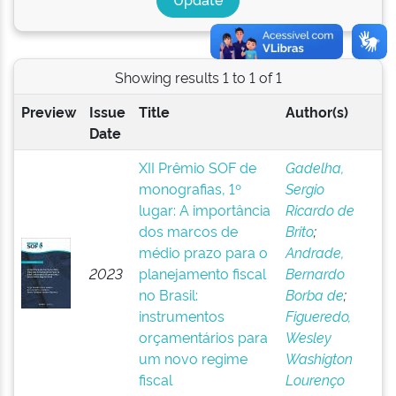
Showing results 1 to 1 of 1
Preview
Issue
Title
Author(s)
Date
XII Prêmio SOF de
Gadelha,
monografias, 1º
Sergio
lugar: A importância
Ricardo de
dos marcos de
Brito
;
médio prazo para o
Andrade,
2023
planejamento fiscal
Bernardo
no Brasil:
Borba de
;
instrumentos
Figueredo,
orçamentários para
Wesley
um novo regime
Washigton
fiscal
Lourenço