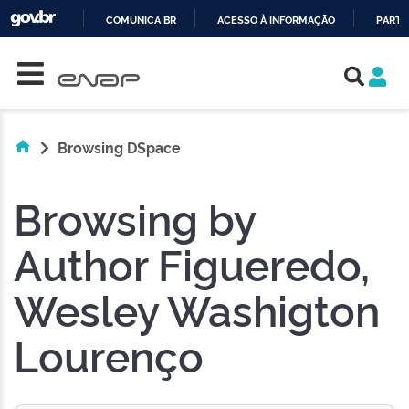
COMUNICA BR
ACESSO À INFORMAÇÃO
PARTI
Skip navigation
IR
PARA
O
CONTEÚDO
Browsing DSpace
Browsing by
Author Figueredo,
Wesley Washigton
Lourenço