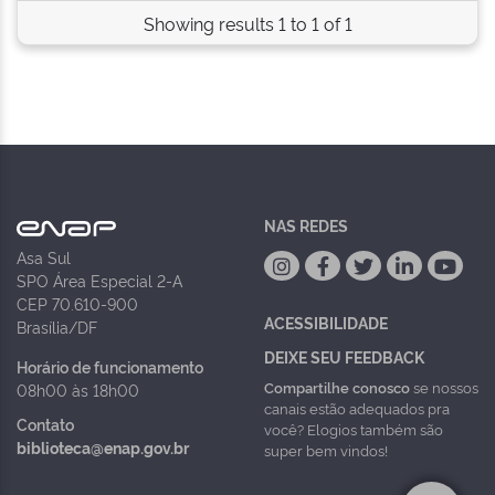
Showing results 1 to 1 of 1
NAS REDES
Asa Sul
SPO Área Especial 2-A
CEP 70.610-900
ACESSIBILIDADE
Brasília/DF
DEIXE SEU FEEDBACK
Horário de funcionamento
Compartilhe conosco
se nossos
08h00 às 18h00
canais estão adequados pra
Contato
você? Elogios também são
biblioteca@enap.gov.br
super bem vindos!