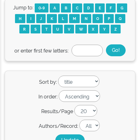
Jump to:
0-9
A
B
C
D
E
F
G
H
I
J
K
L
M
N
O
P
Q
R
S
T
U
V
W
X
Y
Z
or enter first few letters:
Sort by:
In order:
Results/Page
Authors/Record: