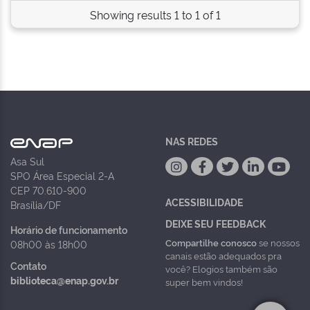
Showing results 1 to 1 of 1
NAS REDES
Asa Sul
SPO Área Especial 2-A
CEP 70.610-900
ACESSIBILIDADE
Brasília/DF
DEIXE SEU FEEDBACK
Horário de funcionamento
Compartilhe conosco
se nossos
08h00 às 18h00
canais estão adequados pra
Contato
você? Elogios também são
biblioteca@enap.gov.br
super bem vindos!