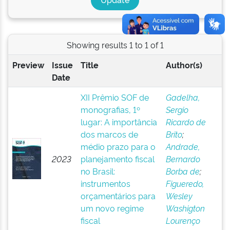
Showing results 1 to 1 of 1
Preview
Issue
Title
Author(s)
Date
XII Prêmio SOF de
Gadelha,
monografias, 1º
Sergio
lugar: A importância
Ricardo de
dos marcos de
Brito
;
médio prazo para o
Andrade,
2023
planejamento fiscal
Bernardo
no Brasil:
Borba de
;
instrumentos
Figueredo,
orçamentários para
Wesley
um novo regime
Washigton
fiscal
Lourenço