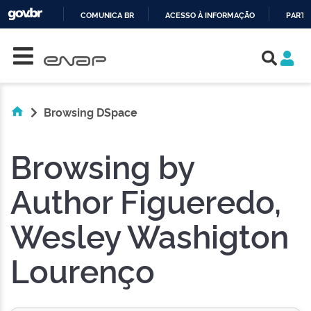
COMUNICA BR
ACESSO À INFORMAÇÃO
PARTI
Skip navigation
IR
PARA
O
CONTEÚDO
Browsing DSpace
Browsing by
Author Figueredo,
Wesley Washigton
Lourenço