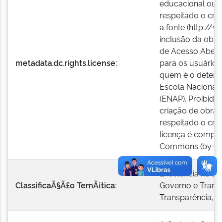
educacional ou i
respeitado o créd
a fonte (http://w
inclusão da obra
de Acesso Aberto
metadata.dc.rights.license:
para os usuários
quem é o detentor
Escola Nacional 
(ENAP). Proibido
criação de obras
respeitado o créd
licença é compat
Commons (by-nc
Excelência na En
ClassificaÃ§Ã£o TemÃ¡tica:
Governo e Transf
Transparência, C