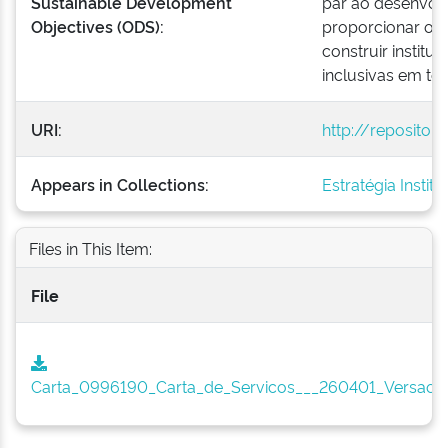
Sustainable Development
par ao desenvolv
Objectives (ODS):
proporcionar o a
construir institu
inclusivas em tod
URI:
http://repositor
Appears in Collections:
Estratégia Institu
Files in This Item:
File
Carta_0996190_Carta_de_Servicos___260401_Versao_fi