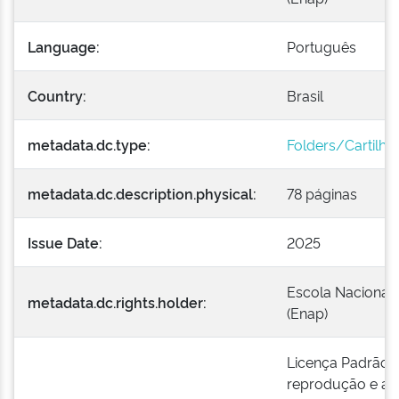
Language:
Português
Country:
Brasil
metadata.dc.type:
Folders/Cartilha
metadata.dc.description.physical:
78 páginas
Issue Date:
2025
Escola Nacional 
metadata.dc.rights.holder:
(Enap)
Licença Padrão E
reprodução e a e