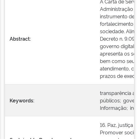
A Carta de Servi
Administração Pú
instrumento de t
fortalecimento d
sociedade. Alinh
Abstract:
Decreto n. 9.094/
governo digital e
apresenta os ser
bem como seus p
atendimento, ca
prazos de execu
transparência ati
Keywords:
públicos; govern
Informação; ino
16. Paz, justiça e
Promover socieda