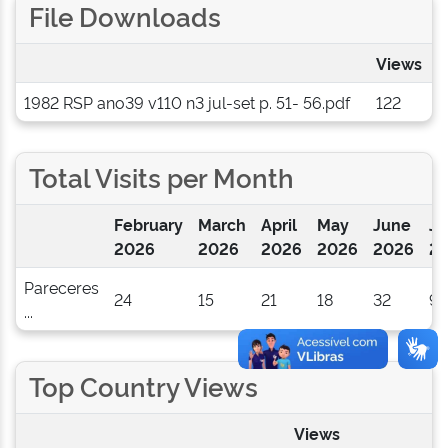
File Downloads
Views
1982 RSP ano39 v110 n3 jul-set p. 51- 56.pdf
122
Total Visits per Month
February
March
April
May
June
Ju
2026
2026
2026
2026
2026
2
Pareceres
24
15
21
18
32
9
...
Top Country Views
Views