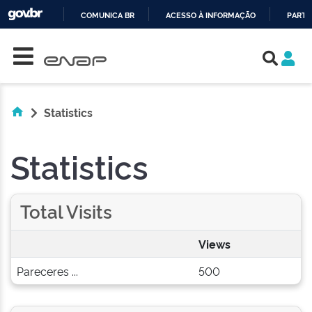
COMUNICA BR
ACESSO À INFORMAÇÃO
PARTI
Skip navigation
IR
PARA
O
CONTEÚDO
Statistics
Statistics
Total Visits
Views
Pareceres ...
500