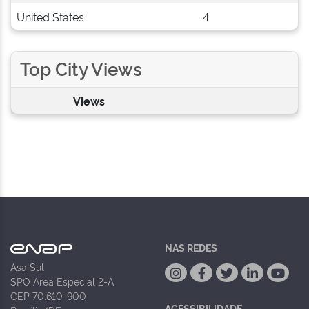
United States
4
Top City Views
Views
NAS REDES
Asa Sul
SPO Área Especial 2-A
CEP 70.610-900
ACESSIBILIDADE