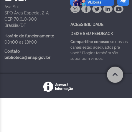
Asa Sul
SPO Área Especial 2-A
CEP 70.610-900
ACESSIBILIDADE
Brasília/DF
DEIXE SEU FEEDBACK
Horário de funcionamento
Compartilhe conosco
se nossos
08h00 às 18h00
canais estão adequados pra
Contato
você? Elogios também são
biblioteca@enap.gov.br
super bem vindos!