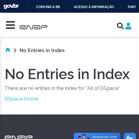
COMUNICA BR
ACESSO À INFORMAÇÃO
PARTI
Skip navigation
IR
PARA
O
CONTEÚDO
No Entries in Index
No Entries in Index
There are no entries in the index for "All of DSpace".
DSpace Home
NAS REDES