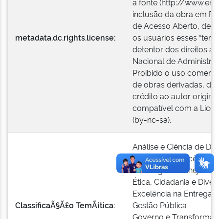
a fonte (http://www.enap
inclusão da obra em Rep
de Acesso Aberto, desd
metadata.dc.rights.license:
os usuários esses “ter
detentor dos direitos au
Nacional de Administra
Proibido o uso comercia
de obras derivadas, de
crédito ao autor original
compatível com a Lice
(by-nc-sa).
Análise e Ciência de Da
Educação e Docência
Estratégia e Planejame
Ética, Cidadania e Diver
Excelência na Entrega 
ClassificaÃ§Ã£o TemÃ¡tica:
Gestão Pública
Governo e Transformaçã