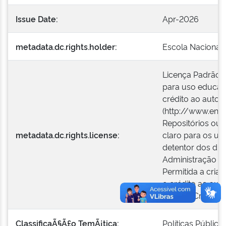
Issue Date:
Apr-2026
metadata.dc.rights.holder:
Escola Nacional 
Licença Padrão E
para uso educaci
crédito ao autor o
(http://www.enap
Repositórios ou 
metadata.dc.rights.license:
claro para os us
detentor dos dire
Administração Pú
Permitida a cria
o crédito ao auto
Licença Creativ
ClassificaÃ§Ã£o TemÃ¡tica:
Políticas Pública