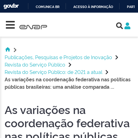
COMUNICA BR
ACESSO À INFORMAÇÃO
PARTI
Skip navigation
IR
PARA
O
CONTEÚDO
Publicações, Pesquisas e Projetos de Inovação
Revista do Serviço Público
Revista do Serviço Público: de 2021 a atual
As variações na coordenação federativa nas políticas
públicas brasileiras: uma análise comparada ...
As variações na
coordenação federativa
nas políticas públicas