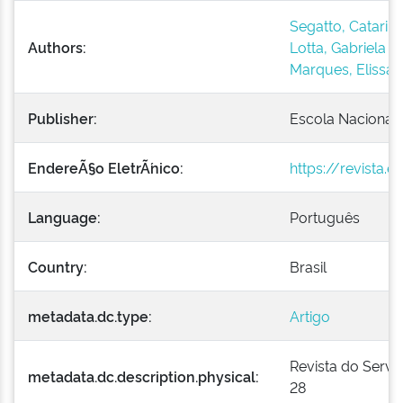
Segatto, Catarin
Authors:
Lotta, Gabriela
Marques, Elissa
Publisher:
Escola Nacional 
EndereÃ§o EletrÃ´nico:
https://revista.
Language:
Português
Country:
Brasil
metadata.dc.type:
Artigo
Revista do Serviço
metadata.dc.description.physical:
28