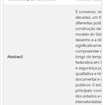
É consenso, na li
décadas, um for
diferentes políti
construção de si
modelo do Siste
desenho e a din
significativament
compreender ess
Abstract:
longo do tempo,
federativa em 10
e segurança púb
qualitativa e his
documental e de 
públicos. O est
principais: coord
dos estados e m
intersetorialidade