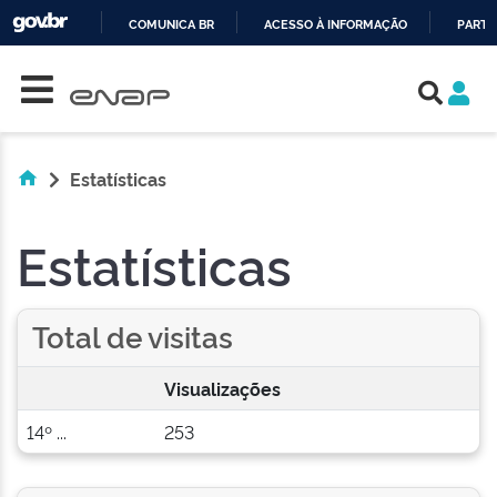
COMUNICA BR
ACESSO À INFORMAÇÃO
PARTI
Skip navigation
IR
PARA
O
CONTEÚDO
Estatísticas
Estatísticas
Total de visitas
Visualizações
14º ...
253