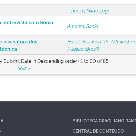
Pinheiro, Nilde Lago
: entrevista com Sonia
Amorim, Sonia
e assinatura dos
Escola Nacional de Administra
técnica
Pública (Brasil)
by Submit Date in Descending order): 1 to 20 of 85
next >
LA
BIBLIOTECA GRACILIANO RAM
S
CENTRAL DE CONTEÚDO