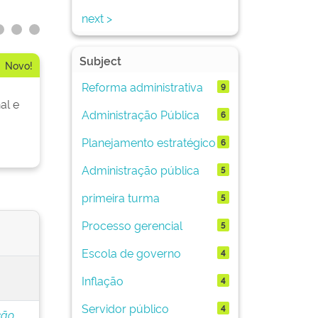
next >
Subject
Novo!
Reforma administrativa
9
al e
Administração Pública
6
Planejamento estratégico
6
Administração pública
5
primeira turma
5
Processo gerencial
5
Escola de governo
4
Inflação
4
Servidor público
4
ção