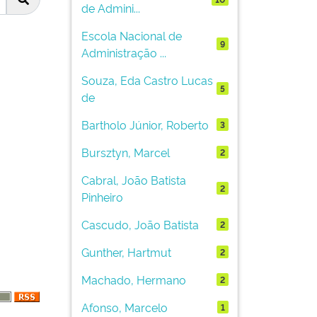
de Admini...
Escola Nacional de
9
Administração ...
Souza, Eda Castro Lucas
5
de
Bartholo Júnior, Roberto
3
Bursztyn, Marcel
2
Cabral, João Batista
2
Pinheiro
Cascudo, João Batista
2
Gunther, Hartmut
2
Machado, Hermano
2
Afonso, Marcelo
1