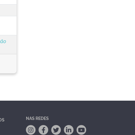
ção
NAS REDES
OS