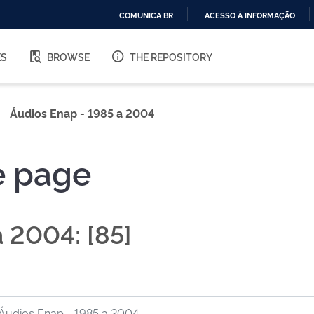
COMUNICA BR
ACESSO À INFORMAÇÃO
IR
PARA
ES
BROWSE
THE REPOSITORY
O
CONTEÚDO
Áudios Enap - 1985 a 2004
e page
 2004: [85]