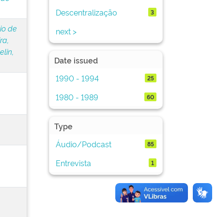
Descentralização
3
io de
next >
ra,
elin,
Date issued
1990 - 1994
25
1980 - 1989
60
Type
Áudio/Podcast
85
Entrevista
1