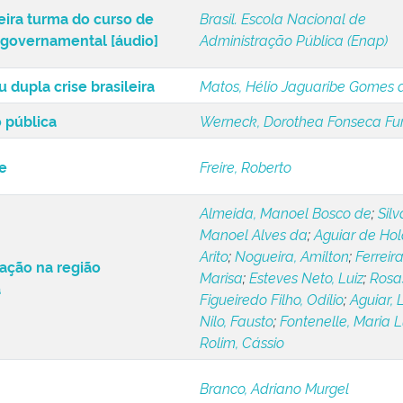
eira turma do curso de
Brasil. Escola Nacional de
o governamental [áudio]
Administração Pública (Enap)
 dupla crise brasileira
Matos, Hélio Jaguaribe Gomes 
 pública
Werneck, Dorothea Fonseca Fu
e
Freire, Roberto
Almeida, Manoel Bosco de
;
Silv
Manoel Alves da
;
Aguiar de Ho
Arito
;
Nogueira, Amilton
;
Ferreira
zação na região
Marisa
;
Esteves Neto, Luiz
;
Rosas
a
Figueiredo Filho, Odílio
;
Aguiar, 
Nilo, Fausto
;
Fontenelle, Maria L
Rolim, Cássio
Branco, Adriano Murgel