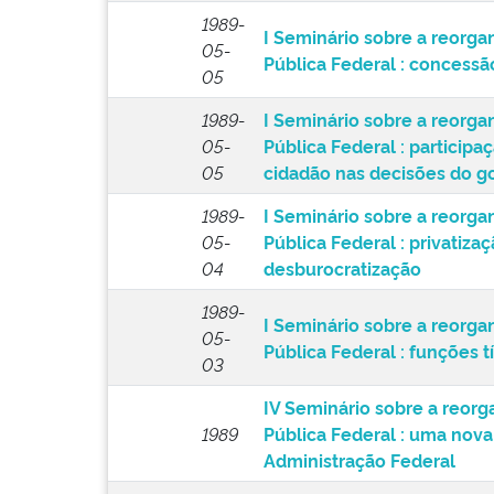
1989-
I Seminário sobre a reorga
05-
Pública Federal : concessã
05
1989-
I Seminário sobre a reorga
05-
Pública Federal : participa
05
cidadão nas decisões do g
1989-
I Seminário sobre a reorga
05-
Pública Federal : privatiz
04
desburocratização
1989-
I Seminário sobre a reorga
05-
Pública Federal : funções 
03
IV Seminário sobre a reorg
1989
Pública Federal : uma nova
Administração Federal