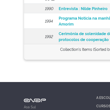
1990
Entrevista : Nilde Pinheiro
Programa Notícia na manhã
1994
Amorim
Cerimônia de solenidade d
1992
protocolos de cooperação 
Collection's Items (Sorted 
A ESCO
CURSO
Asa Sul