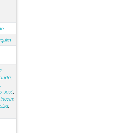
de
rquim
a,
landa,
,
, José
;
Lincoln
;
uiza
;