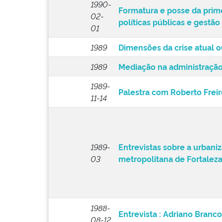
1990-
Formatura e posse da prim
02-
políticas públicas e gestã
01
1989
Dimensões da crise atual ou
1989
Mediação na administração
1989-
Palestra com Roberto Freir
11-14
1989-
Entrevistas sobre a urbani
03
metropolitana de Fortalez
1988-
Entrevista : Adriano Branco
08-12