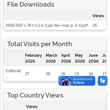
File Downloads
Views
1958 RSP v 78 n 1,2 e 3 jan-fev-mar p. 3-4.pdf
25
Total Visits per Month
February
March
April
May
June
Jul
2026
2026
2026
2026
2026
202
Editorial:
27
38
16
13
34
17
...
Top Country Views
Views