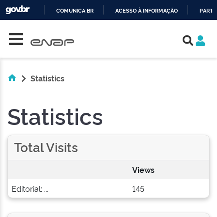
COMUNICA BR
ACESSO À INFORMAÇÃO
PARTI
Skip navigation
IR
PARA
O
CONTEÚDO
Statistics
Statistics
Total Visits
Views
Editorial: ...
145