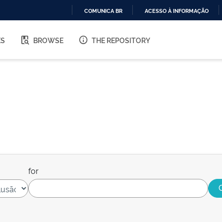
COMUNICA BR
ACESSO À INFORMAÇÃO
IR
PARA
ES
BROWSE
THE REPOSITORY
O
CONTEÚDO
for