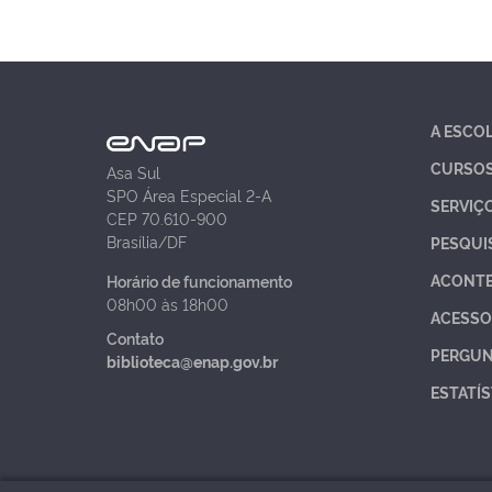
A ESCO
CURSO
Asa Sul
SPO Área Especial 2-A
SERVIÇ
CEP 70.610-900
Brasília/DF
PESQUI
ACONT
Horário de funcionamento
08h00 às 18h00
ACESSO
Contato
PERGUN
biblioteca@enap.gov.br
ESTATÍS