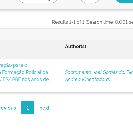
Results 1-1 of 1 (Search time: 0.001 s
Author(s)
vação para o
 Formação Policial da
Sacramento, Joel Gomes do
;
Fil
– CFP/ PRF nos anos de
Andrea (Orientadora)
revious
1
next