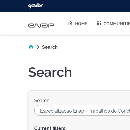
Skip navigation
HOME
COMMUNITI
Search
Search
Search:
Current filters: