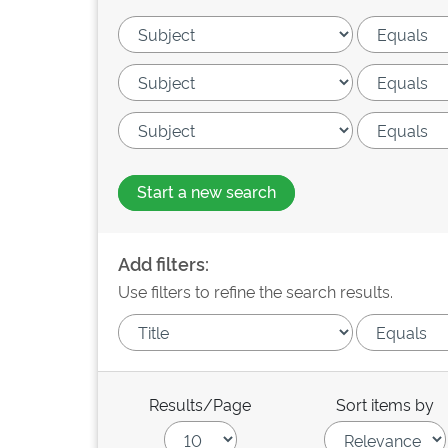
Start a new search
Add filters:
Use filters to refine the search results.
Results/Page
Sort items by