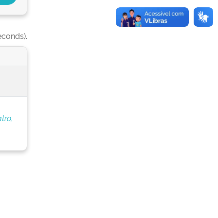
econds).
atro,