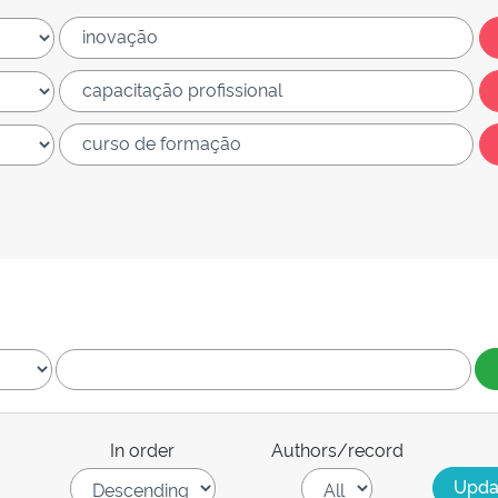
In order
Authors/record