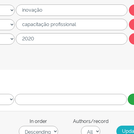
In order
Authors/record