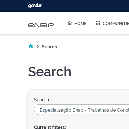
Skip navigation
HOME
COMMUNITI
Search
Search
Search:
Current filters: