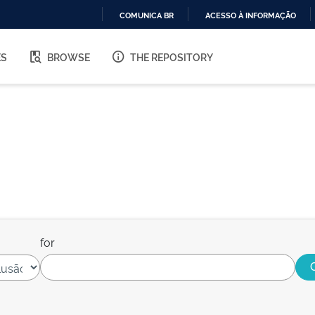
COMUNICA BR
ACESSO À INFORMAÇÃO
IR
PARA
ES
BROWSE
THE REPOSITORY
O
CONTEÚDO
for