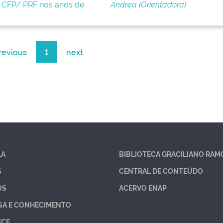
 – CFP/ PRF nos anos de
Andrea (Orientadora)
revious
1
next
LA
BIBLIOTECA GRACILIANO RAM
S
CENTRAL DE CONTEÚDO
OS
ACERVO ENAP
SA E CONHECIMENTO
ECE