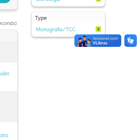
Type
econds).
Monografia/TCC
3
ller,
,
atro,