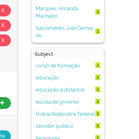
Marques, Amanda
1
Machado
Sacramento, Joel Gomes
1
do
Subject
curso de formação
1
educação
1
educação a distância
1
escola de governo
1
Polícia Rodoviária Federal
1
servidor público
1
tecnologia
1