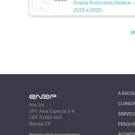
Polícia Rodoviária Federal
2019 e 2020
p
A ESCO
CURSO
Asa Sul
SPO Área Especial 2-A
SERVIÇ
CEP 70.610-900
Brasília/DF
PESQUI
ACONT
Horário de funcionamento