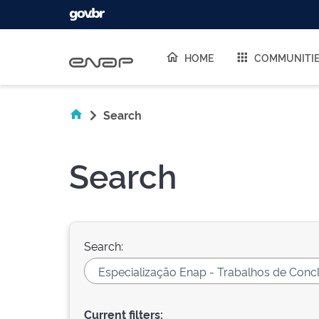
Skip navigation
HOME
COMMUNITI
Search
Search
Search:
Current filters: