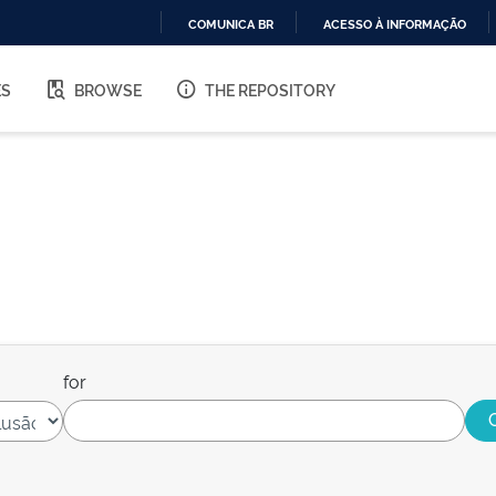
COMUNICA BR
ACESSO À INFORMAÇÃO
IR
PARA
ES
BROWSE
THE REPOSITORY
O
CONTEÚDO
for