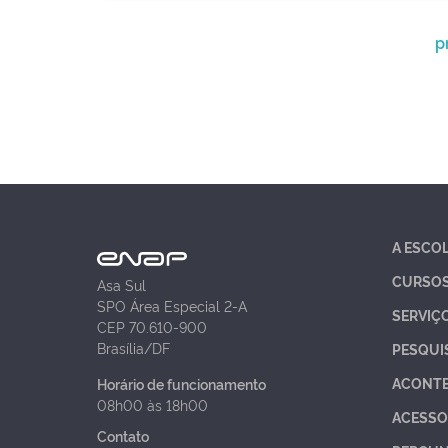
p
A ESCO
CURSO
Asa Sul
SPO Área Especial 2-A
SERVIÇ
CEP 70.610-900
Brasília/DF
PESQUI
ACONT
Horário de funcionamento
08h00 às 18h00
ACESSO
Contato