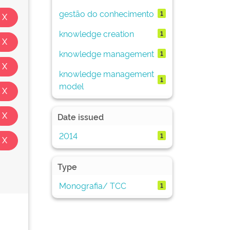
gestão do conhecimento
1
knowledge creation
1
knowledge management
1
knowledge management
1
model
Date issued
2014
1
Type
Monografia/ TCC
1