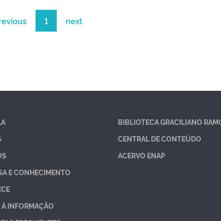
revious
1
next
LA
BIBLIOTECA GRACILIANO RAM
S
CENTRAL DE CONTEÚDO
OS
ACERVO ENAP
SA E CONHECIMENTO
ECE
 À INFORMAÇÃO