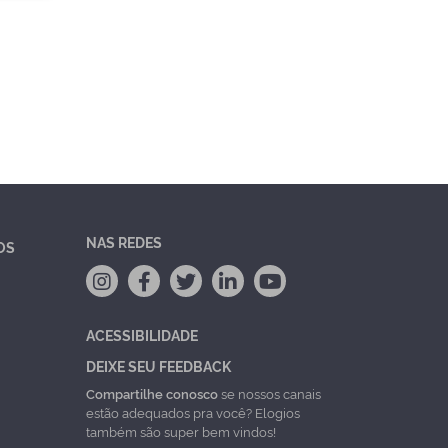
NAS REDES
OS
ACESSIBILIDADE
DEIXE SEU FEEDBACK
Compartilhe conosco
se nossos canais
estão adequados pra você? Elogios
também são super bem vindos!