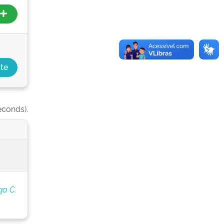
econds).
ga C.