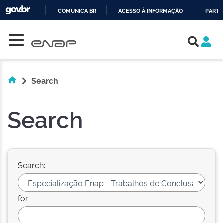
COMUNICA BR
ACESSO À INFORMAÇÃO
PARTI
Skip navigation
IR
PARA
O
CONTEÚDO
Search
Search
Search:
for