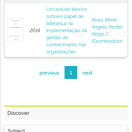
Um estudo teórico
sobre o papel de
Alves, Maria
liderança na
Angela
;
Hedler,
2014
implementação da
Helga C.
gestão do
(Examinadora)
conhecimento nas
organizações
previous
1
next
Discover
Subject