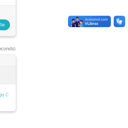
econds).
ga C.