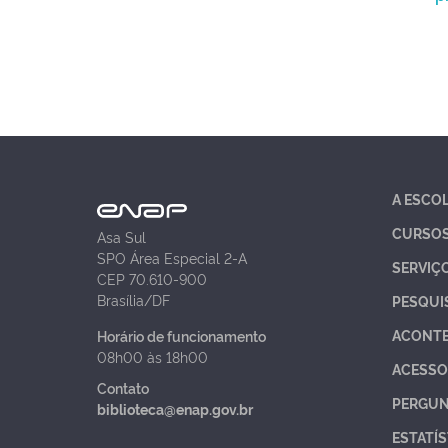
A ESCO
CURSO
Asa Sul
SPO Área Especial 2-A
SERVIÇ
CEP 70.610-900
Brasília/DF
PESQUI
ACONT
Horário de funcionamento
08h00 às 18h00
ACESSO
Contato
PERGUN
biblioteca@enap.gov.br
ESTATÍS