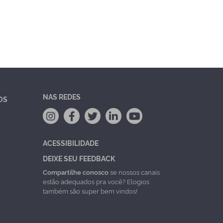
NAS REDES
OS
ACESSIBILIDADE
DEIXE SEU FEEDBACK
Compartilhe conosco
se nossos canais
estão adequados pra você? Elogios
também são super bem vindos!