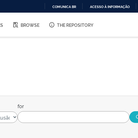
COMUNICA BR
ACESSO À INFORMAÇÃO
IR
PARA
ES
BROWSE
THE REPOSITORY
O
CONTEÚDO
for