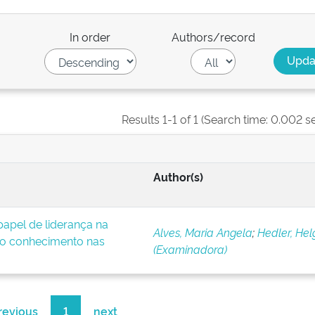
In order
Authors/record
Results 1-1 of 1 (Search time: 0.002 s
Author(s)
apel de liderança na
Alves, Maria Angela
;
Hedler, Hel
o conhecimento nas
(Examinadora)
revious
1
next