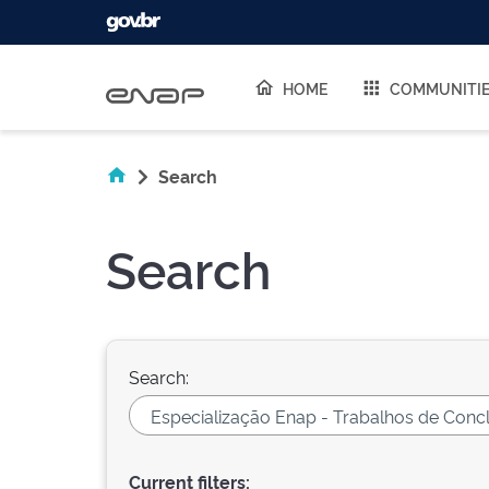
Skip navigation
HOME
COMMUNITI
Search
Search
Search:
Current filters: