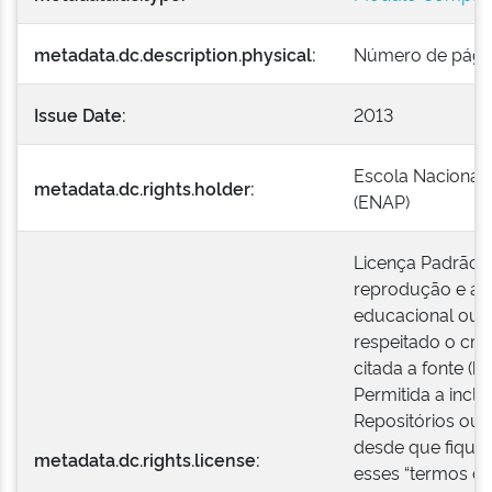
metadata.dc.description.physical:
Número de página
Issue Date:
2013
Escola Nacional 
metadata.dc.rights.holder:
(ENAP)
Licença Padrão E
reprodução e a e
educacional ou i
respeitado o créd
citada a fonte (h
Permitida a incl
Repositórios ou 
desde que fique 
metadata.dc.rights.license:
esses “termos de