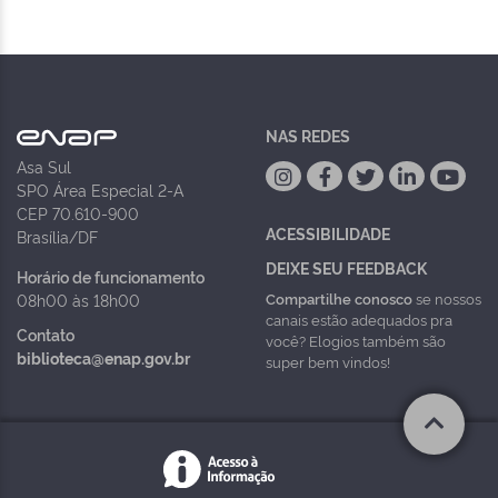
NAS REDES
Asa Sul
SPO Área Especial 2-A
CEP 70.610-900
ACESSIBILIDADE
Brasília/DF
DEIXE SEU FEEDBACK
Horário de funcionamento
Compartilhe conosco
se nossos
08h00 às 18h00
canais estão adequados pra
Contato
você? Elogios também são
biblioteca@enap.gov.br
super bem vindos!