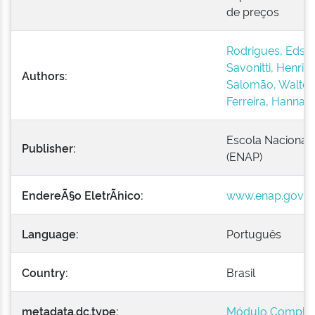
de preços
Rodrigues, Edson
Savonitti, Henriq
Authors:
Salomão, Walter (
Ferreira, Hanna (
Escola Nacional 
Publisher:
(ENAP)
EndereÃ§o EletrÃ´nico:
www.enap.gov.b
Language:
Português
Country:
Brasil
metadata.dc.type:
Módulo Comple