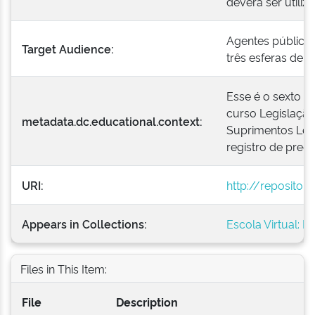
deverá ser utiliz
Agentes públicos
Target Audience:
três esferas de 
Esse é o sexto 
curso Legislação
metadata.dc.educational.context:
Suprimentos Lei
registro de preç
URI:
http://repositor
Appears in Collections:
Escola Virtual: 
Files in This Item:
File
Description