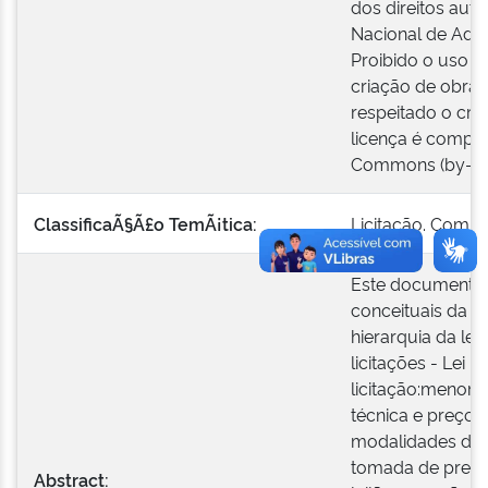
dos direitos auto
Nacional de Admi
Proibido o uso c
criação de obras
respeitado o créd
licença é compat
Commons (by-nc
ClassificaÃ§Ã£o TemÃ¡tica:
Licitação. Comp
Este documento t
conceituais da lei
hierarquia da lei.
licitações - Lei n
licitação:menor 
técnica e preço e
modalidades de l
tomada de preços
Abstract: