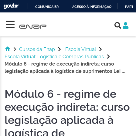
COMUNICA BR
ACESSO À INFORMAÇÃO
PARTI
Skip navigation
IR
PARA
O
CONTEÚDO
Cursos da Enap
Escola Virtual
Escola Virtual: Logística e Compras Públicas
Módulo 6 - regime de execução indireta: curso
legislação aplicada à logística de suprimentos Lei ...
Módulo 6 - regime de
execução indireta: curso
legislação aplicada à
logística de