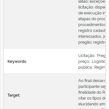
leilão; exceções
licitação: dispens
de execução indir
etapas do processo
procedimentos/
registro cadastra
interessados, ju
pregão; registro
Licitação; Pregã
Keywords:
preço; Logística
pública; Regime 
Ao final desse m
participante seja
finalidade do Re
Target:
citar os tipos d
elucidando em q