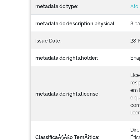
metadata.dc.type:
Ato
metadata.dc.description.physical:
8 p
Issue Date:
28-
metadata.dc.rights.holder:
Ena
Lic
resp
em R
metadata.dc.rights.license:
e qu
come
lic
Dire
ClassificaÃ§Ã£o TemÃ¡tica:
Étic