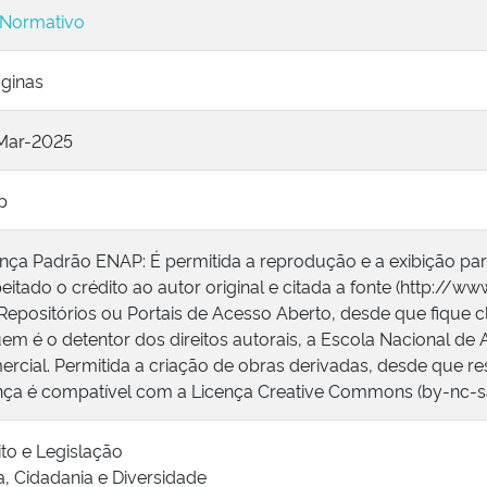
 Normativo
áginas
Mar-2025
p
ença Padrão ENAP: É permitida a reprodução e a exibição pa
eitado o crédito ao autor original e citada a fonte (http://ww
epositórios ou Portais de Acesso Aberto, desde que fique c
em é o detentor dos direitos autorais, a Escola Nacional de 
rcial. Permitida a criação de obras derivadas, desde que res
ença é compatível com a Licença Creative Commons (by-nc-sa
ito e Legislação
a, Cidadania e Diversidade