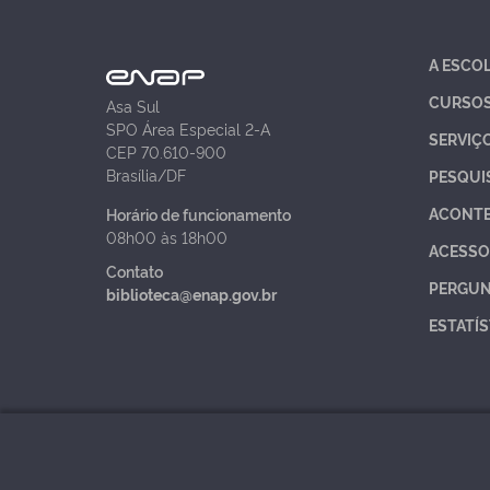
A ESCO
CURSO
Asa Sul
SPO Área Especial 2-A
SERVIÇ
CEP 70.610-900
Brasília/DF
PESQUI
ACONT
Horário de funcionamento
08h00 às 18h00
ACESSO
Contato
PERGUN
biblioteca@enap.gov.br
ESTATÍS