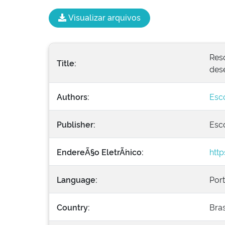
Visualizar arquivos
Res
Title:
des
Authors:
Esco
Publisher:
Esco
EndereÃ§o EletrÃ´nico:
htt
Language:
Por
Country:
Bras