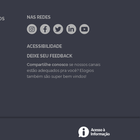
NAS REDES
OS
ACESSIBILIDADE
DEIXE SEU FEEDBACK
Compartilhe conosco
se nossos canais
estão adequados pra você? Elogios
também são super bem vindos!