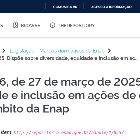
COMUNICA BR
ACESSO À INFORMAÇÃO
IR
PARA
ES
BROWSE
THE REPOSITORY
O
CONTEÚDO
Legislação - Marcos normativos da Enap
: Dispõe sobre diversidade, equidade e inclusão em aç...
6, de 27 de março de 2025
de e inclusão em ações de
bito da Enap
s item:
http://repositorio.enap.gov.br/handle/1/8537