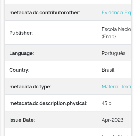
metadata.dc.contributor.other:
Evidência Expr
Escola Naciona
Publisher:
(Enap)
Language:
Português
Country:
Brasil
metadata.dc.type:
Material Textua
metadata.dc.description.physical:
45 p.
Issue Date:
Apr-2023