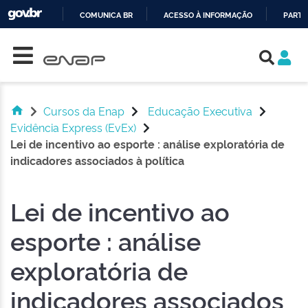
COMUNICA BR
ACESSO À INFORMAÇÃO
PARTI
Skip navigation
IR
PARA
O
CONTEÚDO
Cursos da Enap
Educação Executiva
Evidência Express (EvEx)
Lei de incentivo ao esporte : análise exploratória de
indicadores associados à política
Lei de incentivo ao
esporte : análise
exploratória de
indicadores associados