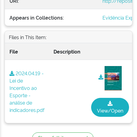
URI:
http://reposit
Appears in Collections:
Evidência Expr
Files in This Item:
File
Description
2024.04.19 -
Lei de
Incentivo ao
Esporte -
análise de
indicadores.pdf
View/Open