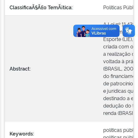
ClassificaÃ§Ã£o TemÃ¡tica:
Políticas Públi
A Lei nº 11.43
também conhec
Esporte (LIE), 
criada com o in
a realização d
voltada à práti
Abstract:
(BRASIL, 2006)
do financiamen
de patrocínios
e jurídicas que
destinado a e
dedução do tri
renda (BRASIL,
políticas públi
Keywords:
políticas públi