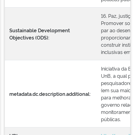
16. Paz, justiça
Promover socie
Sustainable Development
par ao desenvo
Objectives (ODS):
proporcionar o
construir insti
inclusivas em t
Iniciativa da E
UnB, a qual po
pesquisadores 
(em sua maioria
metadata.dc.description.additional:
para melhorar 
governo relaci
monitoramento 
públicas.