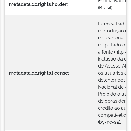
Escola Naciona
metadata.dc.rights.holder:
(Brasil)
Licença Padrão
reprodução e a
educacional ou
respeitado o cr
a fonte (http:/
inclusão da ob
de Acesso Aber
metadata.dc.rights.license:
os usuários es
detentor dos di
Nacional de Ad
Proibido o uso 
de obras deriv
crédito ao autor
compatível co
(by-nc-sa).