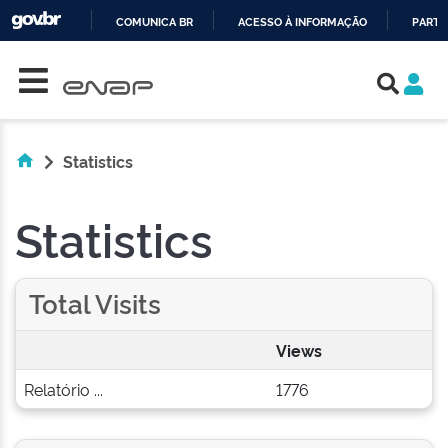
COMUNICA BR
ACESSO À INFORMAÇÃO
PARTI
Skip navigation
IR
PARA
O
CONTEÚDO
Statistics
Statistics
Total Visits
Views
Relatório ...
1776