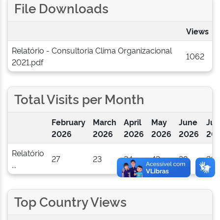
File Downloads
Views
Relatório - Consultoria Clima Organizacional
1062
2021.pdf
Total Visits per Month
February
March
April
May
June
Jul
2026
2026
2026
2026
2026
20
Relatório
27
23
34
43
39
26
...
Top Country Views