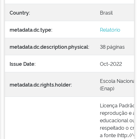
Country:
Brasil
metadata.dc.type:
Relatório
metadata.dc.description.physical:
38 páginas
Issue Date:
Oct-2022
Escola Nacional 
metadata.dc.rights.holder:
(Enap)
Licença Padrão E
reprodução e a e
educacional ou i
respeitado o créd
a fonte (http://w