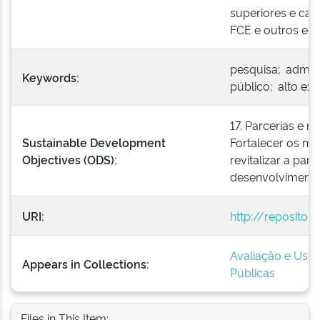
superiores e car
FCE e outros equ
pesquisa; admini
Keywords:
público; alto exec
17. Parcerias e 
Sustainable Development
Fortalecer os m
Objectives (ODS):
revitalizar a parc
desenvolvimento 
URI:
http://repositor
Avaliação e Uso 
Appears in Collections:
Públicas
Files in This Item: