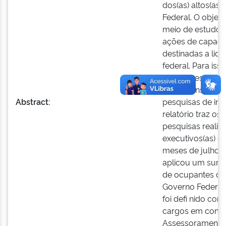
dos(as) altos(as
Federal. O objeti
meio de estudos
ações de capacit
destinadas a lid
federal. Para iss
um processo sele
um(a) consultor(
Abstract:
pesquisas de int
relatório traz o
pesquisas realiz
executivos(as) d
meses de julho e
aplicou um surv
de ocupantes de 
Governo Federal.
foi defi nido co
cargos em comis
Assessoramento S