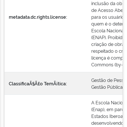
inclusão da obra
de Acesso Aberto
metadata.dc.rights.license:
para os usuários
quem é o detentor
Escola Nacional 
(ENAP). Proibido
criação de obras
respeitado o créd
licença é compat
Commons (by-nc
Gestão de Pesso
ClassificaÃ§Ã£o TemÃ¡tica:
Gestão Pública
A Escola Naciona
(Enap), em parc
Estados Iberoam
desenvolvendo um