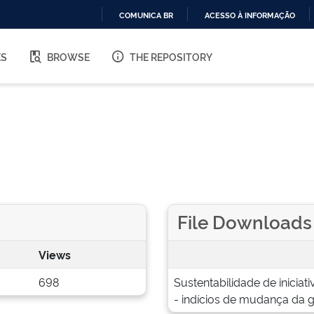
COMUNICA BR
ACESSO À INFORMAÇÃO
IR
PARA
ES
BROWSE
THE REPOSITORY
O
CONTEÚDO
File Downloads
Views
698
Sustentabilidade de inicia
- indícios de mudança da g