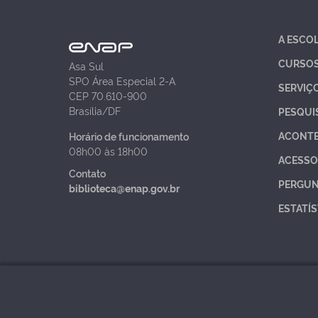
A ESCO
CURSO
Asa Sul
SPO Área Especial 2-A
SERVIÇ
CEP 70.610-900
Brasília/DF
PESQUI
ACONT
Horário de funcionamento
08h00 às 18h00
ACESSO
Contato
PERGUN
biblioteca@enap.gov.br
ESTATÍS