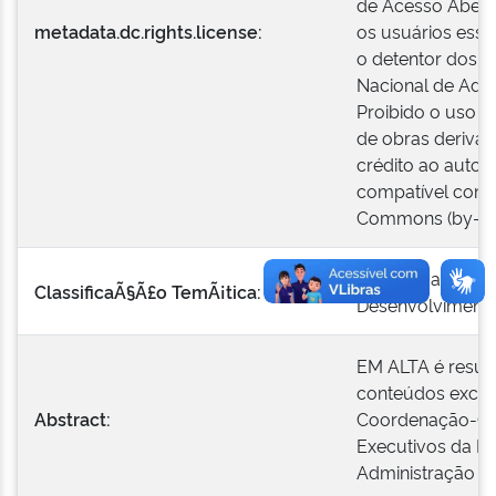
de Acesso Aberto
metadata.dc.rights.license:
os usuários esse
o detentor dos di
Nacional de Admi
Proibido o uso c
de obras derivad
crédito ao autor 
compatível com 
Commons (by-nc
Comunicação
ClassificaÃ§Ã£o TemÃ¡tica:
Desenvolvimento
EM ALTA é resul
conteúdos exclu
Abstract:
Coordenação-Ger
Executivos da Es
Administração Pú