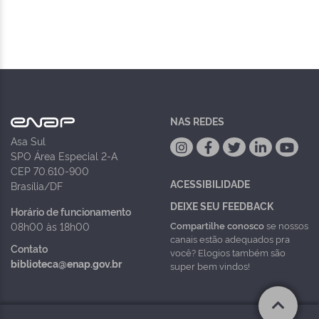
NAS REDES
Asa Sul
SPO Área Especial 2-A
CEP 70.610-900
ACESSIBILIDADE
Brasília/DF
DEIXE SEU FEEDBACK
Horário de funcionamento
Compartilhe conosco
se nossos
08h00 às 18h00
canais estão adequados pra
Contato
você? Elogios também são
biblioteca@enap.gov.br
super bem vindos!