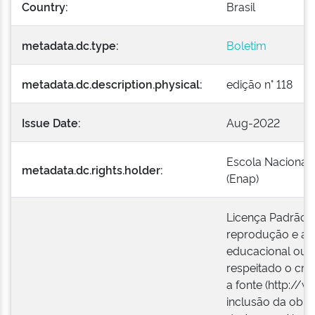
Country:
Brasil
metadata.dc.type:
Boletim
metadata.dc.description.physical:
edição n° 118
Issue Date:
Aug-2022
Escola Nacional 
metadata.dc.rights.holder:
(Enap)
Licença Padrão E
reprodução e a e
educacional ou i
respeitado o créd
a fonte (http://w
inclusão da obra