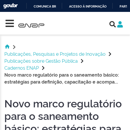
COMUNICA BR
ACESSO À INFORMAÇÃO
PARTI
Skip navigation
IR
PARA
O
CONTEÚDO
Publicações, Pesquisas e Projetos de Inovação
Publicações sobre Gestão Pública
Cadernos ENAP
Novo marco regulatório para o saneamento básico:
estratégias para definição, capacitação e acompa...
Novo marco regulatório
para o saneamento
básico: estratégias para