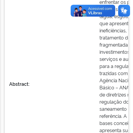
enfrentar os p
serviços públi
(água, esgoto,
que apresentam
ineficiências, t
tratamento de 
fragmentada e 
investimentos 
serviços e aus
para a regulaç
trazidas com a 
Agência Nacio
Abstract:
Básico – ANA d
de diretrizes n
regulação dos 
saneamento – 
referência. A p
bases conceitu
apresenta suge