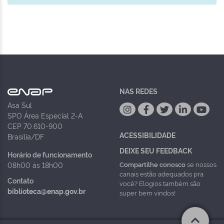
NAS REDES
Asa Sul
SPO Área Especial 2-A
CEP 70.610-900
ACESSIBILIDADE
Brasília/DF
DEIXE SEU FEEDBACK
Horário de funcionamento
Compartilhe conosco
se nossos
08h00 às 18h00
canais estão adequados pra
Contato
você? Elogios também são
biblioteca@enap.gov.br
super bem vindos!