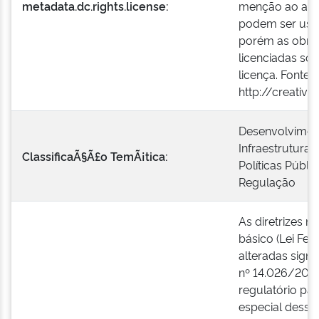
metadata.dc.rights.license:
menção ao aut
podem ser usad
porém as obras
licenciadas s
licença. Fonte:
http://creativ
Desenvolvimen
Infraestrutura
ClassificaÃ§Ã£o TemÃ¡tica:
Políticas Públi
Regulação
As diretrizes 
básico (Lei Fed
alteradas signi
nº 14.026/202
regulatório pa
especial dessa