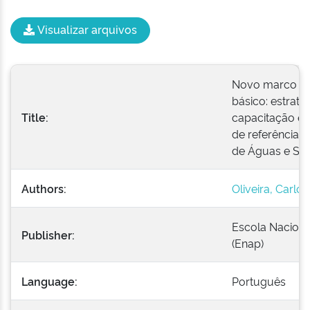
Visualizar arquivos
Novo marco re
básico: estraté
Title:
capacitação e
de referência 
de Águas e Sa
Authors:
Oliveira, Carlo
Escola Naciona
Publisher:
(Enap)
Language:
Português