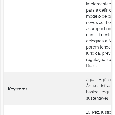
implementação, 
para a definiçã
modelo de capa
novos conheci
acompanhament
cumprimento d
delegada à ANA
porém tende a
jurídica, previs
regulação seto
Brasil.
água; Agência 
Águas; infraes
Keywords:
básico; regul
sustentável
16. Paz, justiça