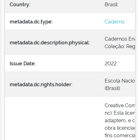
Country:
Brasil
metadata.dc.type:
Caderno
Cadernos Enap,
metadata.dc.description.physical:
Coleção: Regu
Issue Date:
2022
Escola Naciona
metadata.dc.rights.holder:
(Brasil)
Creative Comm
nc): Esta licen
adaptem, e cri
obra licenciad
fins comerciai