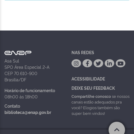
NAS REDES
Asa Sul
SPO Área Especial 2-A
CEP 70.610-900
ACESSIBILIDADE
Brasília/DF
DEIXE SEU FEEDBACK
Horário de funcionamento
Compartilhe conosco
se nossos
08h00 às 18h00
canais estão adequados pra
Contato
você? Elogios também são
biblioteca@enap.gov.br
super bem vindos!