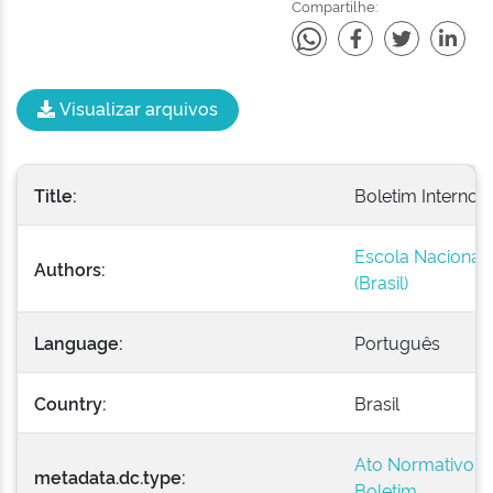
Compartilhe:
Visualizar arquivos
Title:
Boletim Interno -
Escola Nacional 
Authors:
(Brasil)
Language:
Português
Country:
Brasil
Ato Normativo
metadata.dc.type:
Boletim