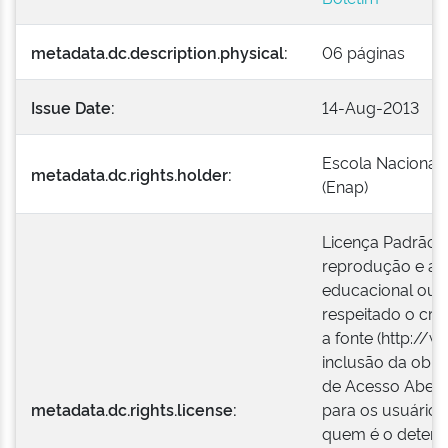
metadata.dc.description.physical:
06 páginas
Issue Date:
14-Aug-2013
Escola Nacional 
metadata.dc.rights.holder:
(Enap)
Licença Padrão E
reprodução e a e
educacional ou i
respeitado o créd
a fonte (http://w
inclusão da obra
de Acesso Aberto
metadata.dc.rights.license:
para os usuários
quem é o detentor