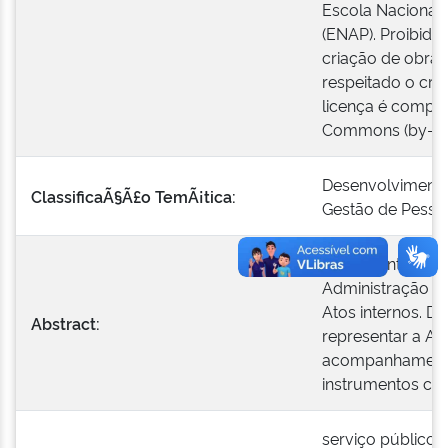
Escola Nacional 
(ENAP). Proibido
criação de obras
respeitado o créd
licença é compat
Commons (by-nc
Desenvolvimento
ClassificaÃ§Ã£o TemÃ¡tica:
Gestão de Pesso
Boletim Interno 
Administração Pú
Atos internos. De
Abstract:
representar a Ad
acompanhamento 
instrumentos con
serviço público;