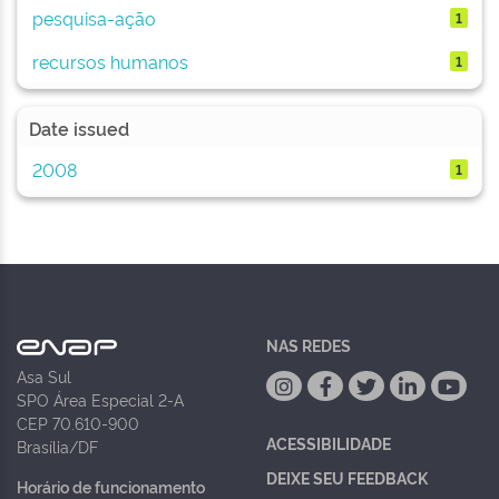
pesquisa-ação
1
recursos humanos
1
Date issued
2008
1
NAS REDES
Asa Sul
SPO Área Especial 2-A
CEP 70.610-900
ACESSIBILIDADE
Brasília/DF
DEIXE SEU FEEDBACK
Horário de funcionamento