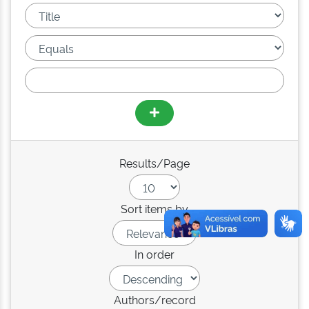
Results/Page
Sort items by
In order
Authors/record