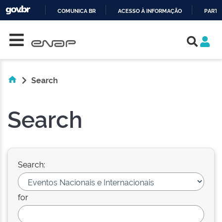
COMUNICA BR
ACESSO À INFORMAÇÃO
PARTI
Skip navigation
IR
PARA
O
CONTEÚDO
Search
Search
Search:
for