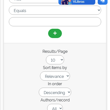
Results/Page
Sort items by
In order
Authors/record