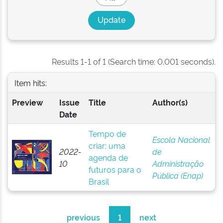
Results 1-1 of 1 (Search time: 0.001 seconds).
Item hits:
Preview
Issue
Title
Author(s)
Date
Tempo de
Escola Nacional
criar: uma
2022-
de
agenda de
10
Administração
futuros para o
Pública (Enap)
Brasil
previous
1
next