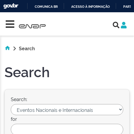
COMUNICA BR
ACESSO À INFORMAÇÃO
PARTI
Skip navigation
IR
PARA
O
CONTEÚDO
Search
Search
Search:
for