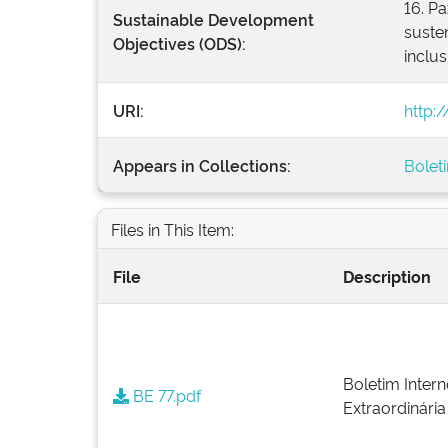
16. Pa
Sustainable Development
susten
Objectives (ODS):
inclus
URI:
http:
Appears in Collections:
Bolet
Files in This Item:
File
Description
Boletim Intern
BE 77.pdf
Extraordinária 