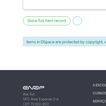
Show full item record
Items in DSpace are protected by copyright, wi
A ESCO
CURSO
Asa Sul
SPO Área Especial 2-A
SERVIÇ
CEP 70.610-900