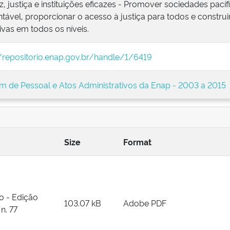
z, justiça e instituições eficazes - Promover sociedades pací
tável, proporcionar o acesso à justiça para todos e construir
ivas em todos os níveis.
//repositorio.enap.gov.br/handle/1/6419
im de Pessoal e Atos Administrativos da Enap - 2003 a 2015
Size
Format
o - Edição
103.07 kB
Adobe PDF
n. 77