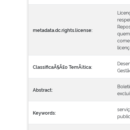
Licen
respei
Repos
metadata.dc.rights.license:
quem 
comer
licen
Desen
ClassificaÃ§Ã£o TemÃ¡tica:
Gestã
Bolet
Abstract:
exclui
servi
Keywords:
publi