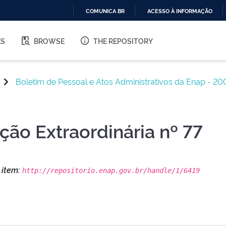
COMUNICA BR
ACESSO À INFORMAÇÃO
IR
PARA
ES
BROWSE
THE REPOSITORY
O
CONTEÚDO
Boletim de Pessoal e Atos Administrativos da Enap - 20
ição Extraordinária nº 77
s item:
http://repositorio.enap.gov.br/handle/1/6419