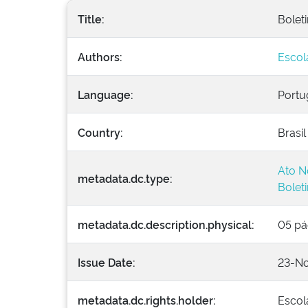
Title:
Boleti
Authors:
Escol
Language:
Portu
Country:
Brasil
Ato N
metadata.dc.type:
Bolet
metadata.dc.description.physical:
05 pá
Issue Date:
23-N
metadata.dc.rights.holder:
Escol