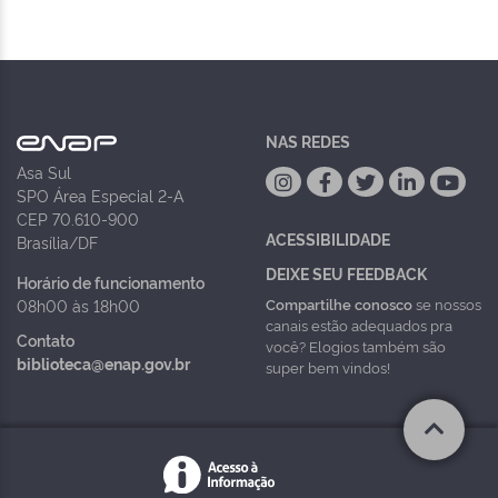
NAS REDES
Asa Sul
SPO Área Especial 2-A
CEP 70.610-900
ACESSIBILIDADE
Brasília/DF
DEIXE SEU FEEDBACK
Horário de funcionamento
Compartilhe conosco
se nossos
08h00 às 18h00
canais estão adequados pra
Contato
você? Elogios também são
biblioteca@enap.gov.br
super bem vindos!