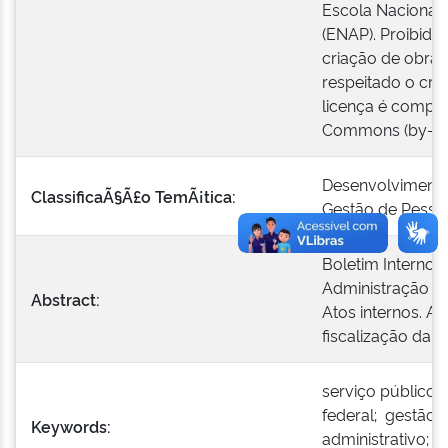
Escola Nacional 
(ENAP). Proibido
criação de obras
respeitado o créd
licença é compat
Commons (by-nc
Desenvolvimento
ClassificaÃ§Ã£o TemÃ¡tica:
Gestão de Pesso
Boletim Interno 
Administração Pú
Abstract:
Atos internos. 
fiscalização da 
serviço público;
federal; gestão 
Keywords:
administrativo; s