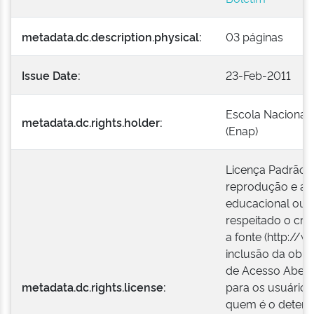
metadata.dc.description.physical:
03 páginas
Issue Date:
23-Feb-2011
Escola Nacional 
metadata.dc.rights.holder:
(Enap)
Licença Padrão E
reprodução e a e
educacional ou i
respeitado o créd
a fonte (http://w
inclusão da obra
de Acesso Aberto
metadata.dc.rights.license:
para os usuários
quem é o detentor