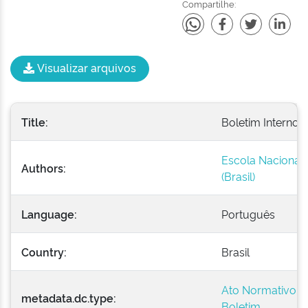
Compartilhe:
Visualizar arquivos
Title:
Boletim Interno -
Escola Nacional 
Authors:
(Brasil)
Language:
Português
Country:
Brasil
Ato Normativo
metadata.dc.type:
Boletim