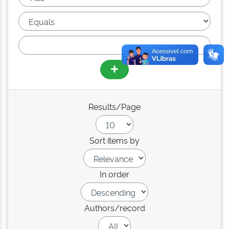
Results/Page
Sort items by
In order
Authors/record