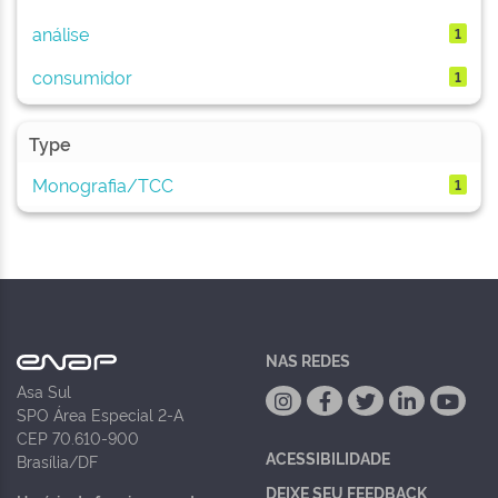
análise
1
consumidor
1
Type
Monografia/TCC
1
NAS REDES
Asa Sul
SPO Área Especial 2-A
CEP 70.610-900
ACESSIBILIDADE
Brasília/DF
DEIXE SEU FEEDBACK