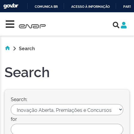
COMUNICA BR
ACESSO À INFORMAÇÃO
PARTI
Skip navigation
IR
PARA
O
CONTEÚDO
Search
Search
Search:
for