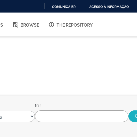
COMUNICA BR
ACESSO À INFORMAÇÃO
IR
PARA
ES
BROWSE
THE REPOSITORY
O
CONTEÚDO
for