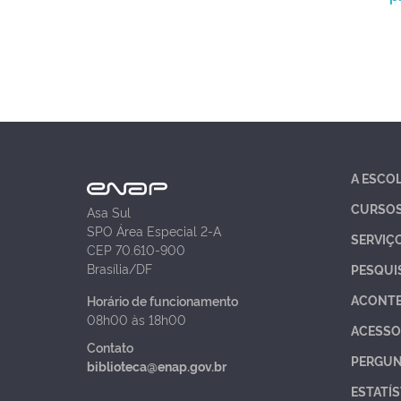
A ESCO
CURSO
Asa Sul
SPO Área Especial 2-A
SERVIÇ
CEP 70.610-900
Brasília/DF
PESQUI
ACONT
Horário de funcionamento
08h00 às 18h00
ACESSO
Contato
PERGUN
biblioteca@enap.gov.br
ESTATÍS