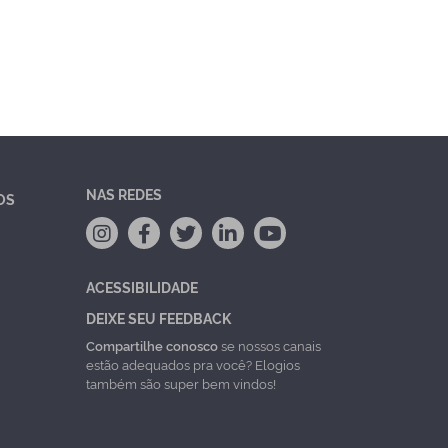
NAS REDES
OS
ACESSIBILIDADE
DEIXE SEU FEEDBACK
Compartilhe conosco
se nossos canais
estão adequados pra você? Elogios
também são super bem vindos!