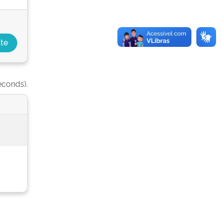
econds).