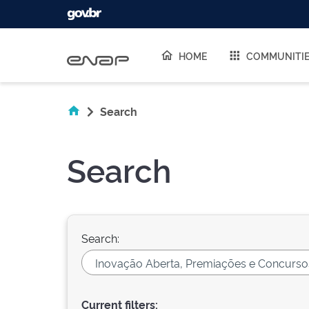
Skip navigation
HOME
COMMUNITI
Search
Search
Search:
Current filters: