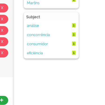
Martins
Subject
análise
1
concorrência
1
consumidor
1
eficiência
1