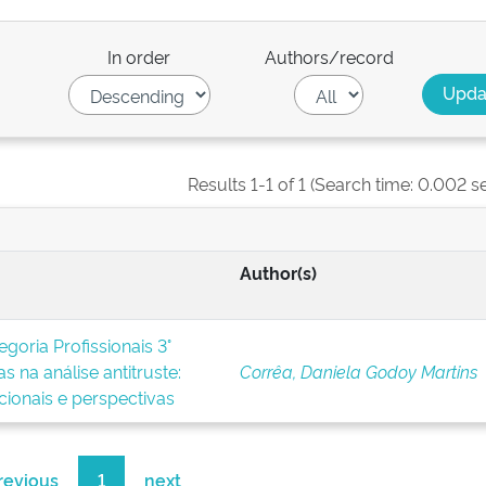
In order
Authors/record
Results 1-1 of 1 (Search time: 0.002 s
Author(s)
goria Profissionais 3°
s na análise antitruste:
Corrêa, Daniela Godoy Martins
icionais e perspectivas
revious
1
next