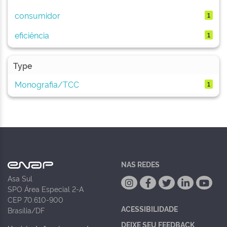
consumidor
1
eficiência
1
Type
Monografia/TCC
1
NAS REDES
Asa Sul
SPO Área Especial 2-A
CEP 70.610-900
ACESSIBILIDADE
Brasília/DF
DEIXE SEU FEEDBACK