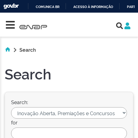
COMUNICA BR
ACESSO À INFORMAÇÃO
PARTI
Skip navigation
IR
PARA
O
CONTEÚDO
Search
Search
Search:
for