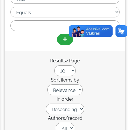
Results/Page
Sort items by
In order
Authors/record