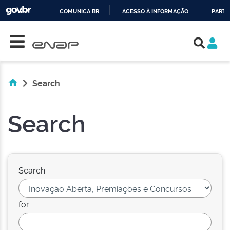
COMUNICA BR
ACESSO À INFORMAÇÃO
PARTI
Skip navigation
IR
PARA
O
CONTEÚDO
Search
Search
Search:
for