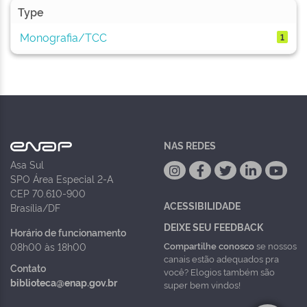
Type
Monografia/TCC
1
NAS REDES
Asa Sul
SPO Área Especial 2-A
CEP 70.610-900
ACESSIBILIDADE
Brasília/DF
DEIXE SEU FEEDBACK
Horário de funcionamento
Compartilhe conosco
se nossos
08h00 às 18h00
canais estão adequados pra
Contato
você? Elogios também são
biblioteca@enap.gov.br
super bem vindos!