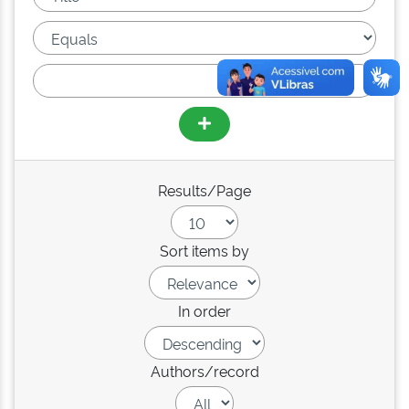
Results/Page
Sort items by
In order
Authors/record