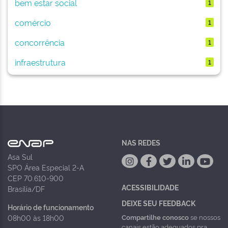
bem estar social
1
comércio
1
concorrência
1
infraestrutura
1
NAS REDES
Asa Sul
SPO Área Especial 2-A
CEP 70.610-900
ACESSIBILIDADE
Brasília/DF
DEIXE SEU FEEDBACK
Horário de funcionamento
Compartilhe conosco
se nossos
08h00 às 18h00
canais estão adequados pra