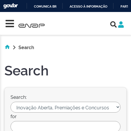
COMUNICA BR
ACESSO À INFORMAÇÃO
PARTI
Skip navigation
IR
PARA
O
CONTEÚDO
Search
Search
Search:
for