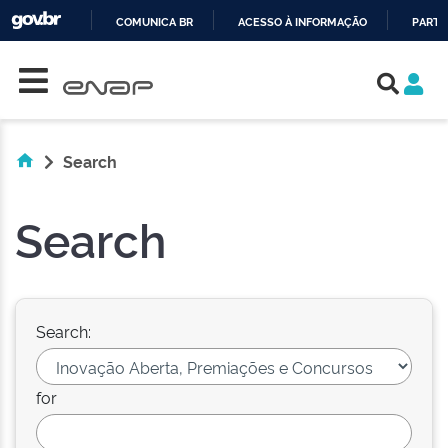
COMUNICA BR
ACESSO À INFORMAÇÃO
PARTI
Skip navigation
IR
PARA
O
CONTEÚDO
Search
Search
Search:
for