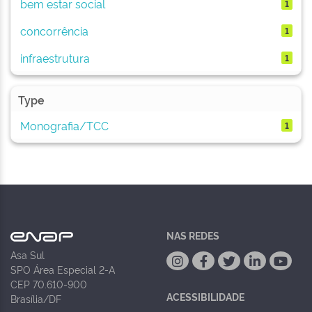
bem estar social
1
concorrência
1
infraestrutura
1
Type
Monografia/TCC
1
NAS REDES
Asa Sul
SPO Área Especial 2-A
CEP 70.610-900
ACESSIBILIDADE
Brasília/DF