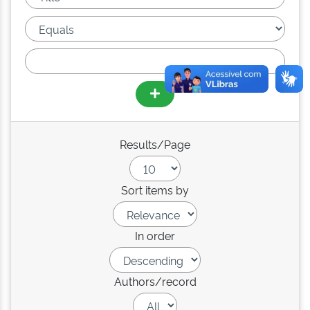
Results/Page
Sort items by
In order
Authors/record