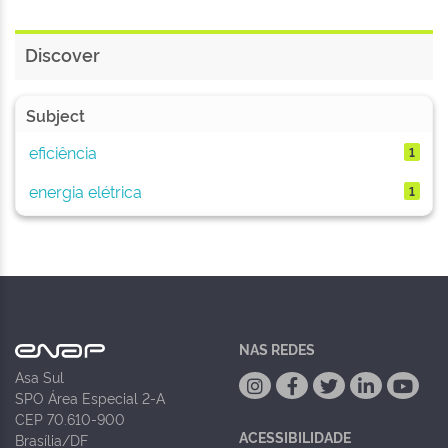
Discover
Subject
eficiência
1
energia elétrica
1
NAS REDES
Asa Sul
SPO Área Especial 2-A
CEP 70.610-900
ACESSIBILIDADE
Brasília/DF