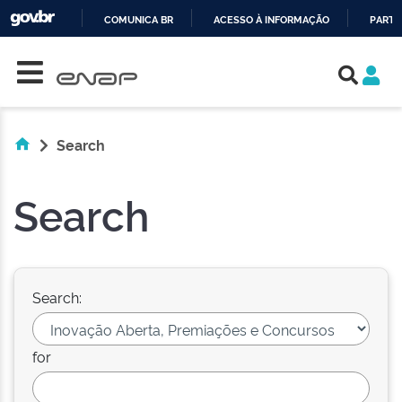
COMUNICA BR
ACESSO À INFORMAÇÃO
PARTI
Skip navigation
IR
PARA
O
CONTEÚDO
Search
Search
Search:
for