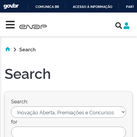
COMUNICA BR
ACESSO À INFORMAÇÃO
PARTI
Skip navigation
IR
PARA
O
CONTEÚDO
Search
Search
Search:
for