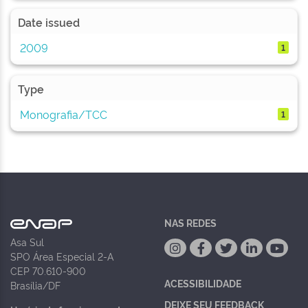
Date issued
2009
1
Type
Monografia/TCC
1
NAS REDES
Asa Sul
SPO Área Especial 2-A
CEP 70.610-900
ACESSIBILIDADE
Brasília/DF
DEIXE SEU FEEDBACK