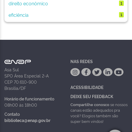
direito econômico
1
eficiência
1
NAS REDES
Asa Sul
SPO Área Especial 2-A
CEP 70.610-900
ACESSIBILIDADE
Brasília/DF
DEIXE SEU FEEDBACK
Horário de funcionamento
Compartilhe conosco
se nossos
08h00 às 18h00
canais estão adequados pra
Contato
você? Elogios também são
biblioteca@enap.gov.br
super bem vindos!