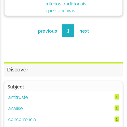
critérios tradicionais
e perspectivas
previous
1
next
Discover
Subject
antitruste
1
análise
1
concorrência
1