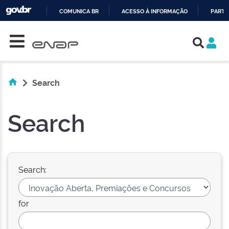
COMUNICA BR
ACESSO À INFORMAÇÃO
PARTI
Skip navigation
IR
PARA
O
CONTEÚDO
Search
Search
Search:
for