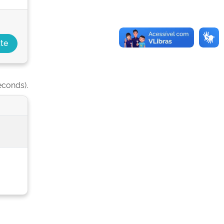
econds).