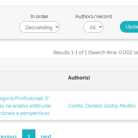
In order
Authors/record
Results 1-1 of 1 (Search time: 0.002 s
Author(s)
goria Profissionais 3°
s na análise antitruste:
Corrêa, Daniela Godoy Martins
icionais e perspectivas
revious
1
next