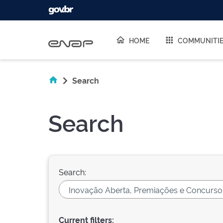
Skip navigation
HOME
COMMUNITI
Search
Search
Search:
Current filters: