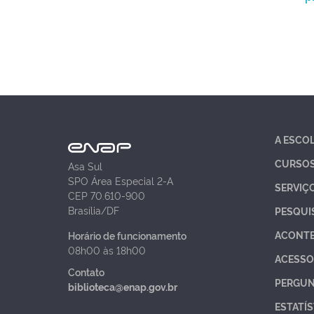
A ESCO
CURSO
Asa Sul
SPO Área Especial 2-A
SERVIÇ
CEP 70.610-900
Brasília/DF
PESQUI
ACONT
Horário de funcionamento
08h00 às 18h00
ACESSO
Contato
PERGUN
biblioteca@enap.gov.br
ESTATÍS