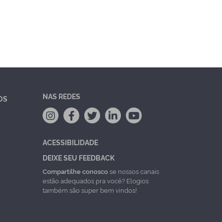
NAS REDES
OS
ACESSIBILIDADE
DEIXE SEU FEEDBACK
Compartilhe conosco
se nossos canais
estão adequados pra você? Elogios
também são super bem vindos!