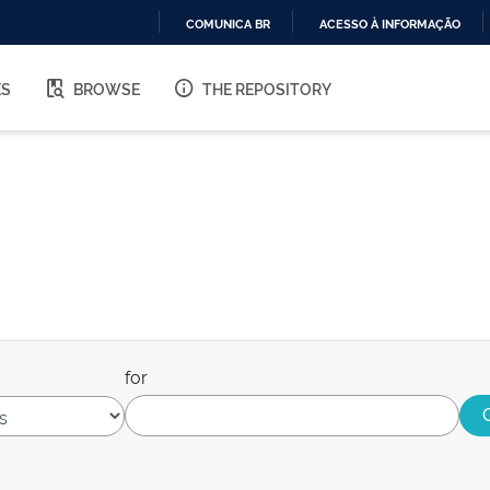
COMUNICA BR
ACESSO À INFORMAÇÃO
IR
PARA
ES
BROWSE
THE REPOSITORY
O
CONTEÚDO
for