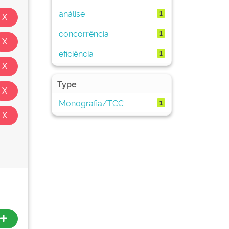
análise
1
concorrência
1
eficiência
1
Type
Monografia/TCC
1