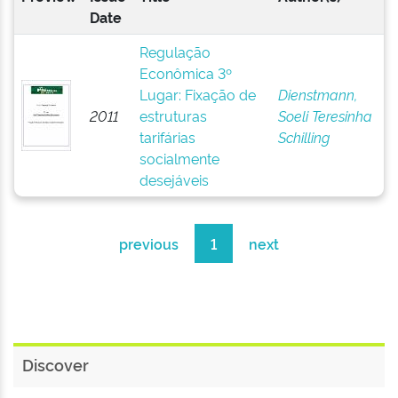
Date
Regulação
Econômica 3º
Lugar: Fixação de
Dienstmann,
2011
estruturas
Soeli Teresinha
tarifárias
Schilling
socialmente
desejáveis
previous
1
next
Discover