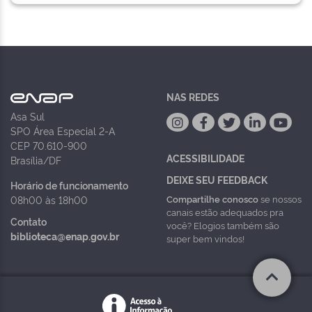
NAS REDES
Asa Sul
SPO Área Especial 2-A
CEP 70.610-900
ACESSIBILIDADE
Brasília/DF
DEIXE SEU FEEDBACK
Horário de funcionamento
Compartilhe conosco
se nossos
08h00 às 18h00
canais estão adequados pra
Contato
você? Elogios também são
biblioteca@enap.gov.br
super bem vindos!