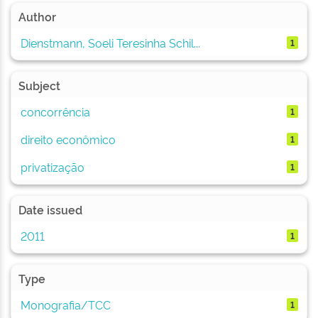
Author
Dienstmann, Soeli Teresinha Schil...
1
Subject
concorrência
1
direito econômico
1
privatização
1
Date issued
2011
1
Type
Monografia/TCC
1