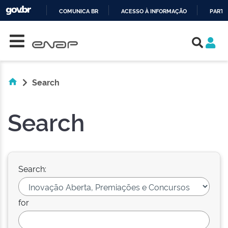
COMUNICA BR
ACESSO À INFORMAÇÃO
PARTI
Skip navigation
IR
PARA
O
CONTEÚDO
Search
Search
Search:
for