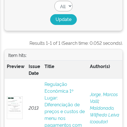
Results 1-1 of 1 (Search time: 0.052 seconds).
Item hits:
Preview
Issue
Title
Author(s)
Date
Regulação
Econômica 1º
Jorge, Marcos
Lugar:
Valli
;
Diferenciação de
2013
Maldonado,
preços e custos de
Wilfredo Leiva
menu nos
(coautor)
pagamentos com