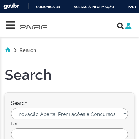
COMUNICA BR
ACESSO À INFORMAÇÃO
PARTI
Skip navigation
IR
PARA
O
CONTEÚDO
Search
Search
Search:
for