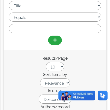
Results/Page
Sort items by
In order
Authors/record