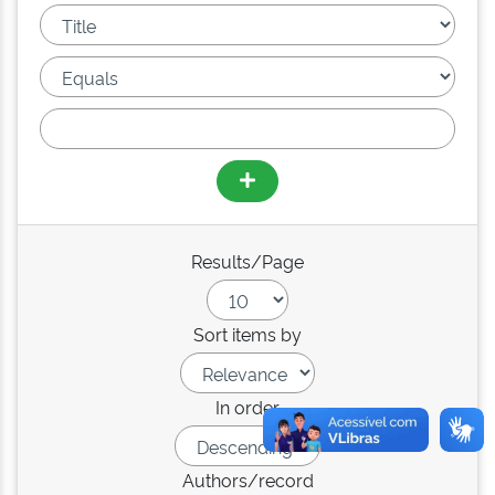
Results/Page
Sort items by
In order
Authors/record