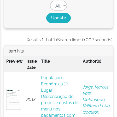
Results 1-1 of 1 (Search time: 0.002 seconds).
Item hits:
Preview
Issue
Title
Author(s)
Date
Regulação
Econômica 1º
Jorge, Marcos
Lugar:
Valli
;
Diferenciação de
2013
Maldonado,
preços e custos de
Wilfredo Leiva
menu nos
(coautor)
pagamentos com