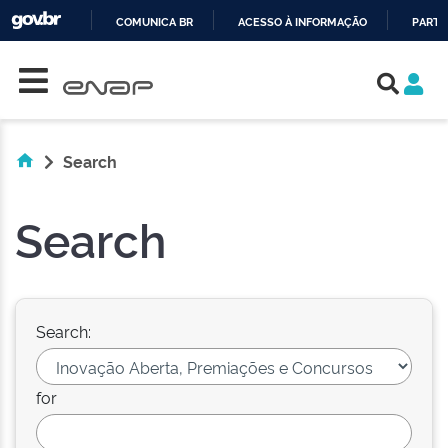
COMUNICA BR
ACESSO À INFORMAÇÃO
PARTI
Skip navigation
IR
PARA
O
CONTEÚDO
Search
Search
Search:
for