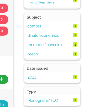
Leiva (coautor)
Subject
compra
1
direito econômico
1
mercado financeiro
1
preço
1
Date issued
2013
1
Type
Monografia/TCC
1