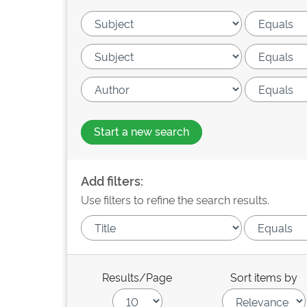
Start a new search
Add filters:
Use filters to refine the search results.
Results/Page
Sort items by