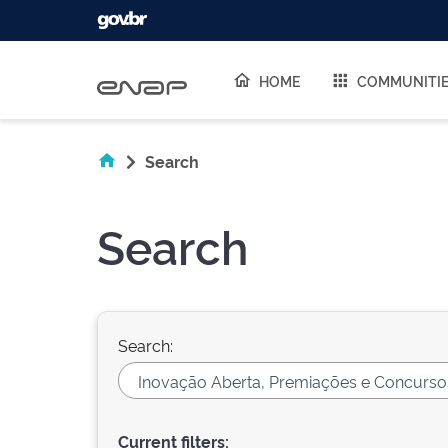
Skip navigation
HOME
COMMUNITI
Search
Search
Search:
Current filters: