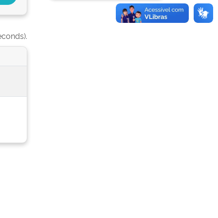
econds).