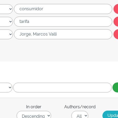
In order
Authors/record