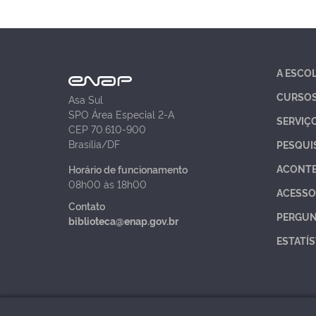
A ESCO
CURSO
Asa Sul
SPO Área Especial 2-A
SERVIÇ
CEP 70.610-900
Brasília/DF
PESQUI
ACONT
Horário de funcionamento
08h00 às 18h00
ACESSO
Contato
PERGUN
biblioteca@enap.gov.br
ESTATÍS