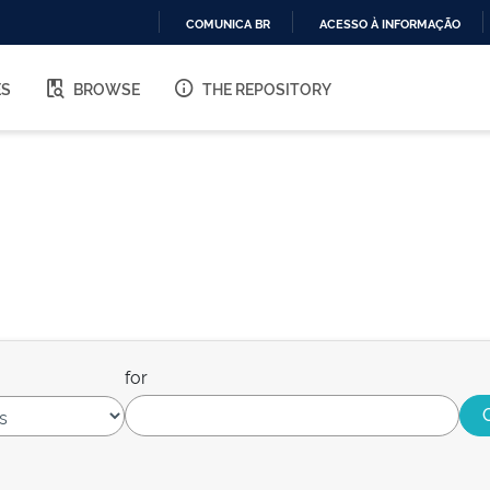
COMUNICA BR
ACESSO À INFORMAÇÃO
IR
PARA
ES
BROWSE
THE REPOSITORY
O
CONTEÚDO
for