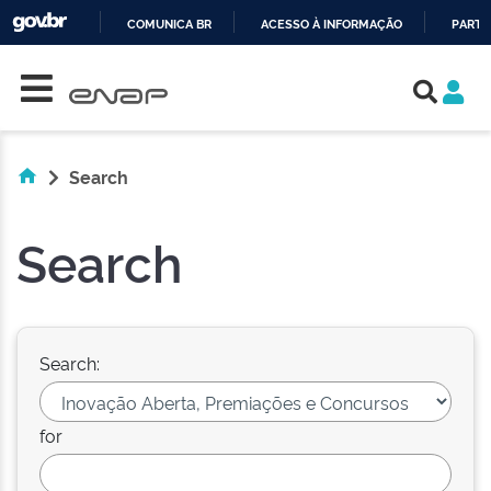
COMUNICA BR
ACESSO À INFORMAÇÃO
PARTI
Skip navigation
IR
PARA
O
CONTEÚDO
Search
Search
Search:
for