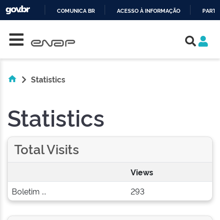
COMUNICA BR
ACESSO À INFORMAÇÃO
PARTI
Skip navigation
IR
PARA
O
CONTEÚDO
Statistics
Statistics
Total Visits
Views
Boletim ...
293