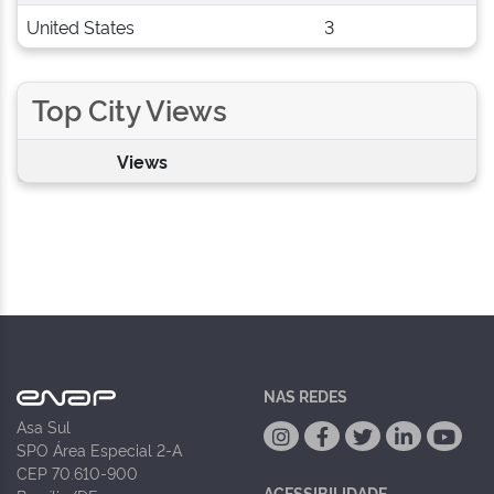
United States
3
Top City Views
Views
NAS REDES
Asa Sul
SPO Área Especial 2-A
CEP 70.610-900
ACESSIBILIDADE