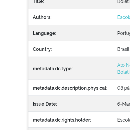
Title:
Boleti
Authors:
Escol
Language:
Portu
Country:
Brasil
Ato N
metadata.dc.type:
Bolet
metadata.dc.description.physical:
08 pá
Issue Date:
6-Ma
metadata.dc.rights.holder:
Escol