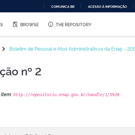
COMUNICA BR
ACESSO À INFORMAÇÃO
IR
PARA
ES
BROWSE
THE REPOSITORY
O
CONTEÚDO
Boletim de Pessoal e Atos Administrativos da Enap - 20
ição nº 2
s item:
http://repositorio.enap.gov.br/handle/1/5920