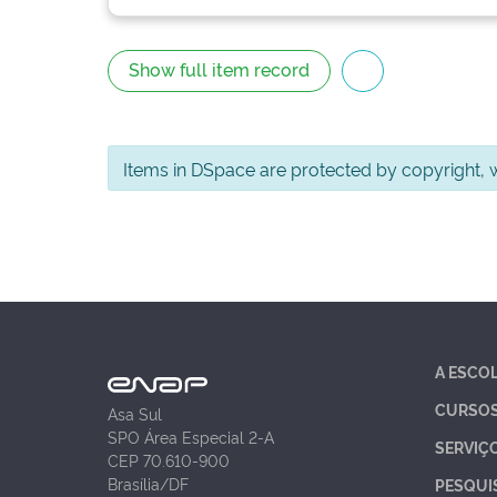
Show full item record
Items in DSpace are protected by copyright, wi
A ESCO
CURSO
Asa Sul
SPO Área Especial 2-A
SERVIÇ
CEP 70.610-900
Brasília/DF
PESQUI