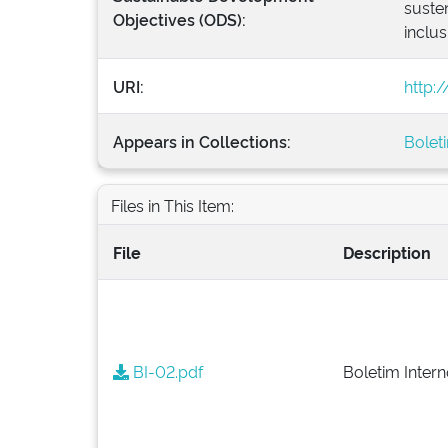
susten
Objectives (ODS):
inclus
URI:
http:
Appears in Collections:
Bolet
Files in This Item:
File
Description
BI-02.pdf
Boletim Inter