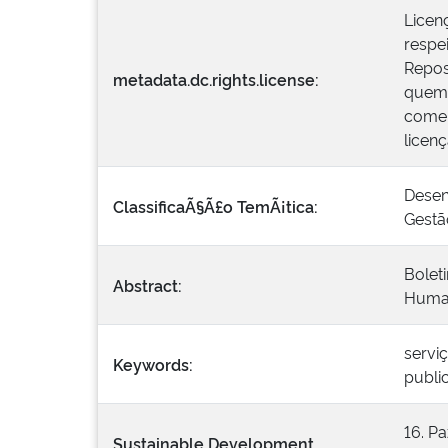
Licen
respei
Repos
metadata.dc.rights.license:
quem 
comer
licen
Desen
ClassificaÃ§Ã£o TemÃ¡tica:
Gestã
Bolet
Abstract:
Huma
servi
Keywords:
publi
16. Pa
Sustainable Development