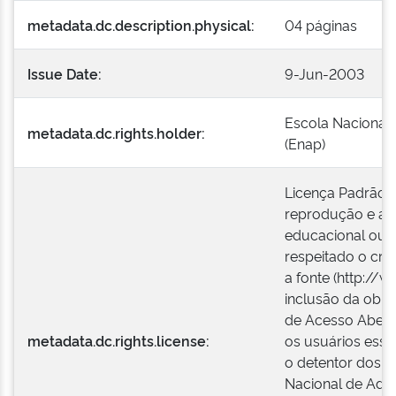
metadata.dc.description.physical:
04 páginas
Issue Date:
9-Jun-2003
Escola Nacional 
metadata.dc.rights.holder:
(Enap)
Licença Padrão E
reprodução e a e
educacional ou i
respeitado o créd
a fonte (http://w
inclusão da obra
de Acesso Aberto
metadata.dc.rights.license:
os usuários esse
o detentor dos di
Nacional de Admi