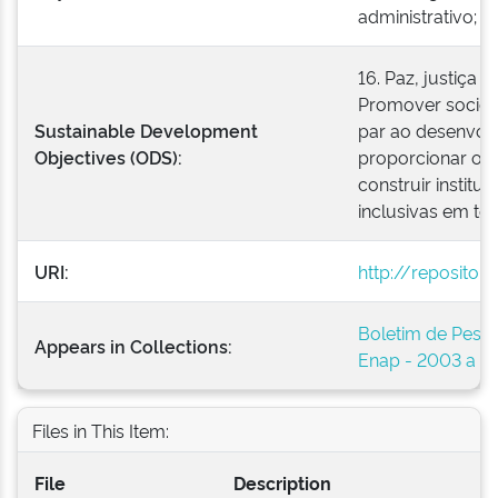
administrativo; s
16. Paz, justiça e
Promover socieda
Sustainable Development
par ao desenvolv
Objectives (ODS):
proporcionar o a
construir institu
inclusivas em tod
URI:
http://repositor
Boletim de Pesso
Appears in Collections:
Enap - 2003 a 2
Files in This Item:
File
Description