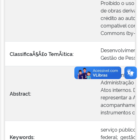
Proibido o uso c
de obras derivad
crédito ao autor 
compatível com 
Commons (by-nc
Desenvolvimento
ClassificaÃ§Ã£o TemÃ¡tica:
Gestão de Pesso
Boletim Interno 
Administração Pú
Atos internos. De
Abstract:
representar a Ad
acompanhamento 
instrumentos con
serviço público;
Keywords:
federal; gestão 