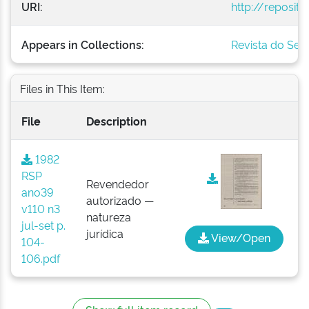
URI:
http://reposit
Appears in Collections:
Revista do Serv
Files in This Item:
File
Description
1982
RSP
Revendedor
ano39
autorizado —
v110 n3
natureza
jul-set p.
jurídica
View/Open
104-
106.pdf