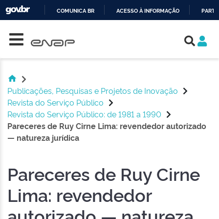
COMUNICA BR
ACESSO À INFORMAÇÃO
PARTI
Skip navigation
IR
PARA
O
CONTEÚDO
Publicações, Pesquisas e Projetos de Inovação
Revista do Serviço Público
Revista do Serviço Público: de 1981 a 1990
Pareceres de Ruy Cirne Lima: revendedor autorizado
— natureza jurídica
Pareceres de Ruy Cirne
Lima: revendedor
autorizado — natureza