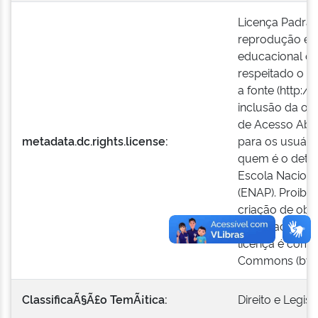
Licença Padrão
reprodução e a
educacional ou
respeitado o cr
a fonte (http:/
inclusão da ob
de Acesso Aber
metadata.dc.rights.license:
para os usuári
quem é o detent
Escola Naciona
(ENAP). Proibid
criação de obr
respeitado o cr
licença é comp
Commons (by-n
ClassificaÃ§Ã£o TemÃ¡tica:
Direito e Legis