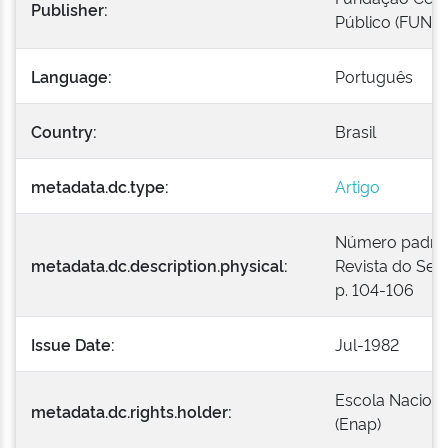
Publisher:
Público (FUNC
Language:
Português
Country:
Brasil
metadata.dc.type:
Artigo
Número padroniz
metadata.dc.description.physical:
Revista do Serv
p. 104-106
Issue Date:
Jul-1982
Escola Naciona
metadata.dc.rights.holder:
(Enap)