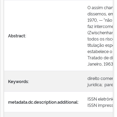
O assim chamad
dissemos, em p
1970, — "não ma
faz intercomérc
(Zwischenhand
Abstract:
todos os risco
titulação especi
estabelece o s
Tratado de direi
Janeiro, 1963 § 4
direito comercia
Keywords:
jurídica; parece
ISSN eletrônic
metadata.dc.description.additional:
ISSN impresso