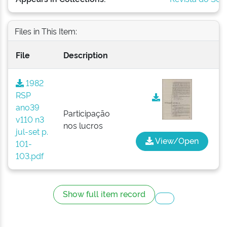
Files in This Item:
File
Description
1982
RSP
ano39
Participação
v110 n3
nos lucros
jul-set p.
View/Open
101-
103.pdf
Show full item record