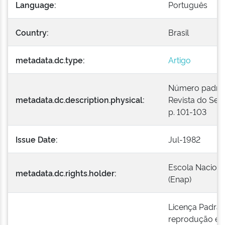
Language:
Português
Country:
Brasil
metadata.dc.type:
Artigo
Número padroniz
metadata.dc.description.physical:
Revista do Serv
p. 101-103
Issue Date:
Jul-1982
Escola Naciona
metadata.dc.rights.holder:
(Enap)
Licença Padrão
reprodução e a