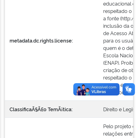
educacional ou
respeitado o cr
a fonte (http:/
inclusão da ob
de Acesso Aber
metadata.dc.rights.license:
para os usuári
quem é o detent
Escola Naciona
(ENAP). Proibid
criação de obr
respeitado o cr
licença é comp
Commons (by-n
ClassificaÃ§Ã£o TemÃ¡tica:
Direito e Legis
Pelo projeto co
relações entre