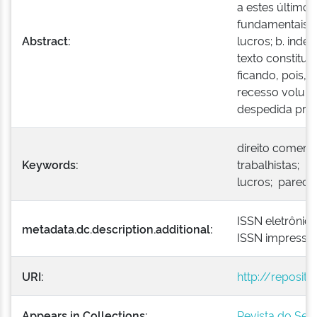
a estes últimos
fundamentais: a
Abstract:
lucros; b. inde
texto constituc
ficando, pois, 
recesso volunt
despedida propr
direito comerci
Keywords:
trabalhistas; p
lucros; parecer
ISSN eletrônic
metadata.dc.description.additional:
ISSN impresso
URI:
http://reposit
Appears in Collections:
Revista do Serv