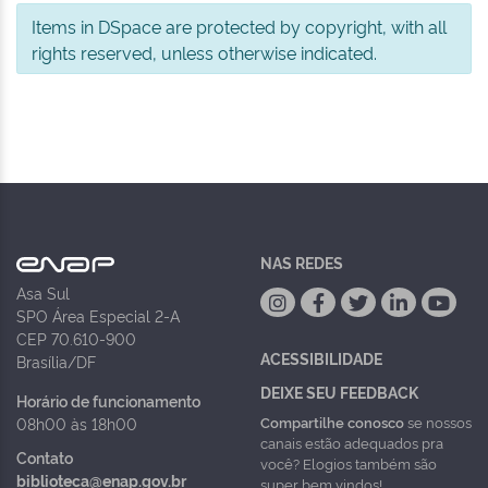
Items in DSpace are protected by copyright, with all
rights reserved, unless otherwise indicated.
NAS REDES
Asa Sul
SPO Área Especial 2-A
CEP 70.610-900
ACESSIBILIDADE
Brasília/DF
DEIXE SEU FEEDBACK
Horário de funcionamento
Compartilhe conosco
se nossos
08h00 às 18h00
canais estão adequados pra
Contato
você? Elogios também são
biblioteca@enap.gov.br
super bem vindos!