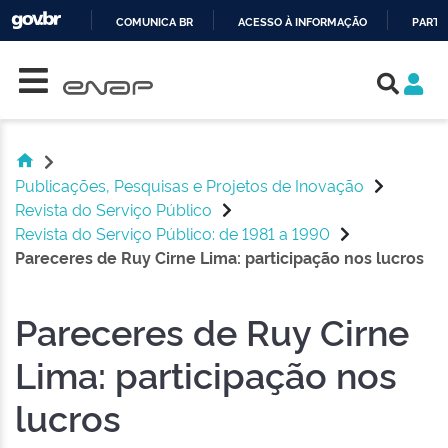
COMUNICA BR
ACESSO À INFORMAÇÃO
PARTI
Skip navigation
IR
PARA
O
CONTEÚDO
Publicações, Pesquisas e Projetos de Inovação
Revista do Serviço Público
Revista do Serviço Público: de 1981 a 1990
Pareceres de Ruy Cirne Lima: participação nos lucros
Pareceres de Ruy Cirne
Lima: participação nos
lucros