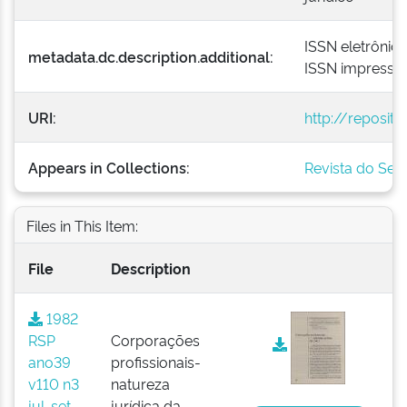
ISSN eletrônic
metadata.dc.description.additional:
ISSN impresso
URI:
http://reposit
Appears in Collections:
Revista do Serv
Files in This Item:
File
Description
1982
RSP
Corporações
ano39
profissionais-
v110 n3
natureza
jul-set
jurídica da