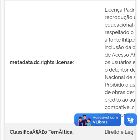
Licença Padrão
reprodução e a
educacional ou
respeitado o cr
a fonte (http:/
inclusão da ob
de Acesso Aber
metadata.dc.rights.license:
os usuários es
o detentor dos 
Nacional de Ad
Proibido o uso 
de obras deriv
crédito ao autor
compatível com
Commons (by-n
ClassificaÃ§Ã£o TemÃ¡tica:
Direito e Legis