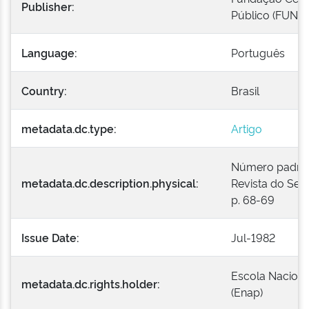
Publisher:
Público (FUNC
Language:
Português
Country:
Brasil
metadata.dc.type:
Artigo
Número padroniz
metadata.dc.description.physical:
Revista do Serv
p. 68-69
Issue Date:
Jul-1982
Escola Naciona
metadata.dc.rights.holder:
(Enap)