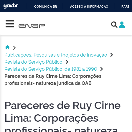
COMUNICA BR
ACESSO À INFORMAÇÃO
PARTI
Skip navigation
IR
PARA
O
CONTEÚDO
Publicações, Pesquisas e Projetos de Inovação
Revista do Serviço Público
Revista do Serviço Público: de 1981 a 1990
Pareceres de Ruy Cirne Lima: Corporações
profissionais- natureza jurídica da OAB
Pareceres de Ruy Cirne
Lima: Corporações
profissionais- natureza