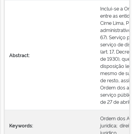
Inclui-se a Or
entre as entida
Cirne Lima, Prin
administrativo, 
67). Serviço pú
serviço de disc
(art. 17, Decre
Abstract:
de 1930), que, 
disposição leg
mesmo de sua c
de resto, assim 
Ordem dos advo
serviço público f
de 27 de abril d
Ordem dos Adv
Keywords:
jurídica; direit
jurídico